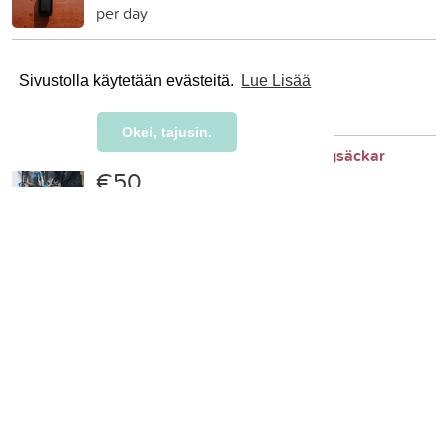
per day
Halsteri
€5
Sivustolla käytetään evästeitä.
Lue Lisää
per week
Okei, tajusin.
Tält, 2× liggunderlag och 2 x ryggsäckar
€50
per week
Garmin InReach Mini
€5
per night
Bikepacking-setti
€15
per day
Petzl Tikkina otsalamppu