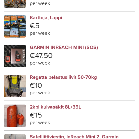
per week
Karttoja, Lappi
€5
per week
GARMIN INREACH MINI (SOS)
€47.50
per week
Regatta pelastusliivit 50-70kg
€10
per week
2kpl kuivasäkit 8L+35L
€15
per week
Satelliittiviestin, InReach Mini 2, Garmin