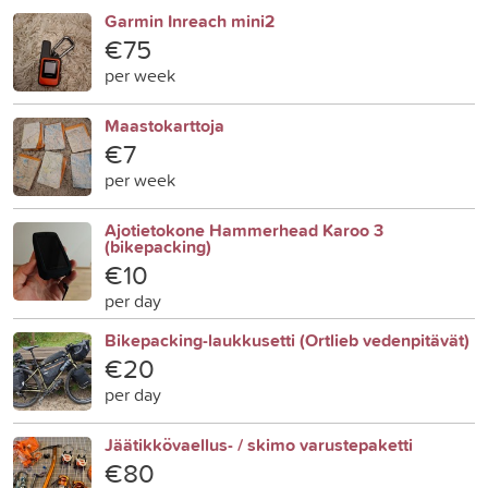
Garmin Inreach mini2
€75
per week
Maastokarttoja
€7
per week
Ajotietokone Hammerhead Karoo 3
(bikepacking)
€10
per day
Bikepacking-laukkusetti (Ortlieb vedenpitävät)
€20
per day
Jäätikkövaellus- / skimo varustepaketti
€80