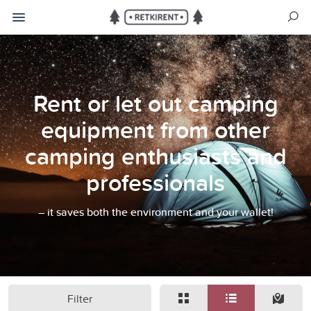
Rent or let out camping
equipment from other
camping enthusiasts and
professionals
– it saves both the environment and your wallet!
Filter