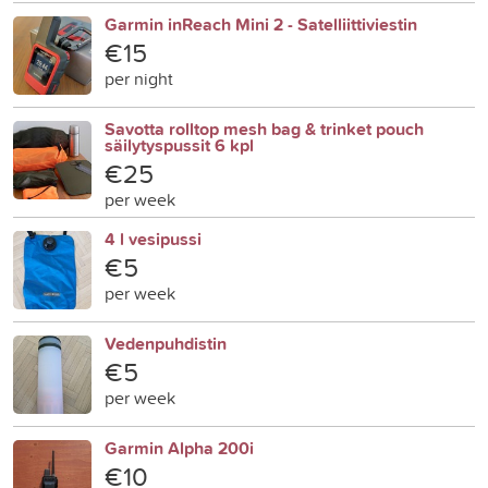
Garmin inReach Mini 2 - Satelliittiviestin
€15
per night
Savotta rolltop mesh bag & trinket pouch
säilytyspussit 6 kpl
€25
per week
4 l vesipussi
€5
per week
Vedenpuhdistin
€5
per week
Garmin Alpha 200i
€10