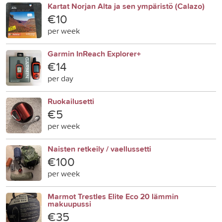
Kartat Norjan Alta ja sen ympäristö (Calazo)
€10
per week
Garmin InReach Explorer+
€14
per day
Ruokailusetti
€5
per week
Naisten retkeily / vaellussetti
€100
per week
Marmot Trestles Elite Eco 20 lämmin
makuupussi
€35