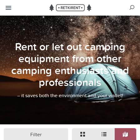
Rent or let out camping
equipment from other
camping enthusiasts and
professionals
– it saves both the environment and your wallet!
Filter