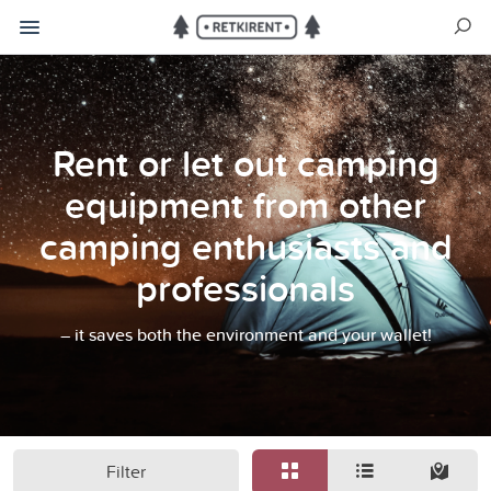
Rent or let out camping
equipment from other
camping enthusiasts and
professionals
– it saves both the environment and your wallet!
Filter