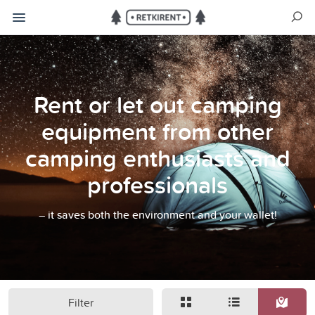
Rent or let out camping
equipment from other
camping enthusiasts and
professionals
– it saves both the environment and your wallet!
Filter