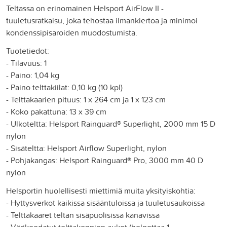
Teltassa on erinomainen Helsport AirFlow II -
tuuletusratkaisu, joka tehostaa ilmankiertoa ja minimoi
kondenssipisaroiden muodostumista.
Tuotetiedot:
- Tilavuus: 1
- Paino: 1,04 kg
- Paino telttakiilat: 0,10 kg (10 kpl)
- Telttakaarien pituus: 1 x 264 cm ja 1 x 123 cm
- Koko pakattuna: 13 x 39 cm
- Ulkoteltta: Helsport Rainguard® Superlight, 2000 mm 15 D
nylon
- Sisäteltta: Helsport Airflow Superlight, nylon
- Pohjakangas: Helsport Rainguard® Pro, 3000 mm 40 D
nylon
Helsportin huolellisesti miettimiä muita yksityiskohtia:
- Hyttysverkot kaikissa sisääntuloissa ja tuuletusaukoissa
- Telttakaaret teltan sisäpuolisissa kanavissa
- Värikoodatut telttakeppien aukot (helpottaa 1.