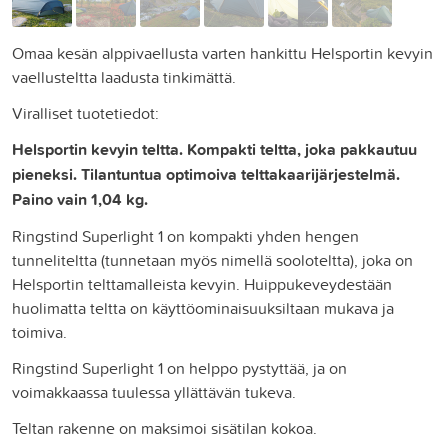
Omaa kesän alppivaellusta varten hankittu Helsportin kevyin
vaellusteltta laadusta tinkimättä.
Viralliset tuotetiedot:
Helsportin kevyin teltta. Kompakti teltta, joka pakkautuu
pieneksi. Tilantuntua optimoiva telttakaarijärjestelmä.
Paino vain 1,04 kg.
Ringstind Superlight 1 on kompakti yhden hengen
tunneliteltta (tunnetaan myös nimellä sooloteltta), joka on
Helsportin telttamalleista kevyin. Huippukeveydestään
huolimatta teltta on käyttöominaisuuksiltaan mukava ja
toimiva.
Ringstind Superlight 1 on helppo pystyttää, ja on
voimakkaassa tuulessa yllättävän tukeva.
Teltan rakenne on maksimoi sisätilan kokoa.