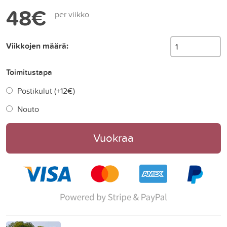
48€
per viikko
Viikkojen määrä:
Toimitustapa
Postikulut (+
12€
)
Nouto
Vuokraa