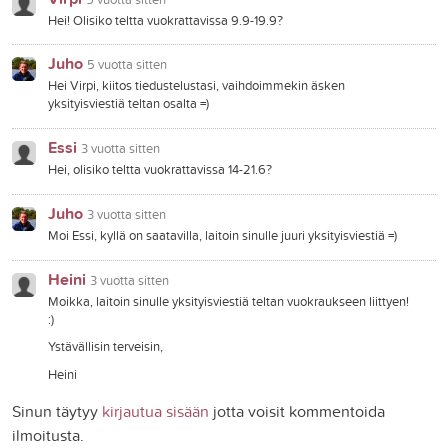
Hei! Olisiko teltta vuokrattavissa 9.9-19.9?
Juho
5 vuotta sitten
Hei Virpi, kiitos tiedustelustasi, vaihdoimmekin äsken
yksityisviestiä teltan osalta =)
Essi
3 vuotta sitten
Hei, olisiko teltta vuokrattavissa 14-21.6?
Juho
3 vuotta sitten
Moi Essi, kyllä on saatavilla, laitoin sinulle juuri yksityisviestiä =)
Heini
3 vuotta sitten
Moikka, laitoin sinulle yksityisviestiä teltan vuokraukseen liittyen!
:)
Ystävällisin terveisin,
Heini
Sinun täytyy
kirjautua sisään
jotta voisit kommentoida
ilmoitusta.