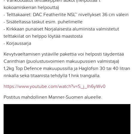
kokoamiskerran helpoutta)
- Telttakaaret: DAC Featherlite NSL™ nivellykset 36 cm välein
- Sisäteltassa taskut esim. puhelimelle
- Kirkkaan punaiset Norjalaisesta alumiinista valmistetut
telttakiilat on helppo löytää maastosta
- Korjaussarja
Kevytvaeltamisen ystäville pakettia voi helposti täydentää
Carinthian (puolustusvoimien makuupussien valmistaja)
1,2kg Top Defence makuupussilla ja Haglöfsin 30 tai 40 litran
rinkalla sekä titaanista tehdyllä 1 hnk trangialla.
https://www.youtube.com/watch?v=S_j_lh6yWv0
Postitus mahdollinen Manner-Suomen alueelle.