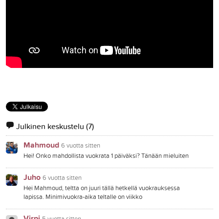
Julkinen keskustelu
(7)
Mahmoud
6 vuotta sitten
Hei! Onko mahdollista vuokrata 1 päiväksi? Tänään mieluiten
Juho
6 vuotta sitten
Hei Mahmoud, teltta on juuri tällä hetkellä vuokrauksessa
lapissa. Minimivuokra-aika teltalle on viikko
Virpi
5 vuotta sitten