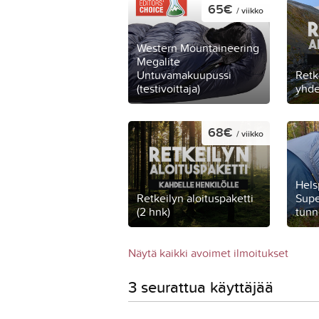
65€
/ viikko
Western Mountaineering
Megalite
Untuvamakuupussi
Retk
(testivoittaja)
yhde
68€
/ viikko
Hels
Retkeilyn aloituspaketti
Supe
(2 hnk)
tunne
Näytä kaikki avoimet ilmoitukset
3 seurattua käyttäjää