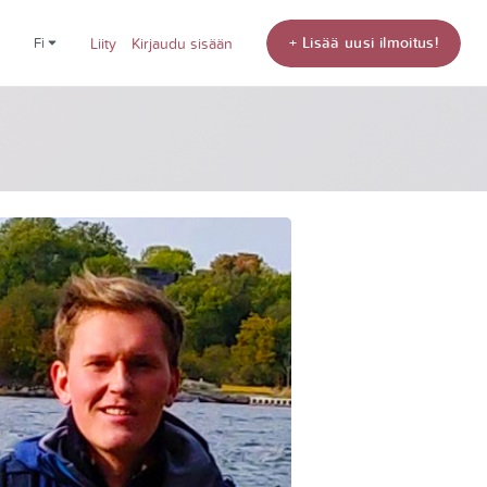
+ Lisää uusi ilmoitus!
fi
Liity
Kirjaudu sisään