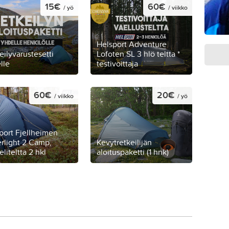
15€
60€
/ yö
/ viikko
Helsport Adventure
eilyvarustesetti
Lofoten SL 3 hlö teltta *
lle
testivoittaja
60€
20€
/ viikko
/ yö
port Fjellheimen
rlight 2 Camp,
Kevytretkeilijän
liteltta 2 hkl
aloituspaketti (1 hnk)