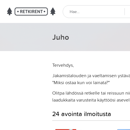
Juho
Tervehdys,
Jakamistalouden ja vaeltamisen ystävän
"Miksi ostaa kun voi lainata?"
Olitpa lähdössä retkelle tai reissuun ni
laadukkaita varusteita käyttöösi asevel
24 avointa ilmoitusta