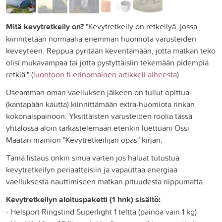
Mitä kevytretkeily on?
"Kevytretkeily on retkeilyä, jossa
kiinnitetään normaalia enemmän huomiota varusteiden
keveyteen. Reppua pyritään keventämään, jotta matkan teko
olisi mukavampaa tai jotta pystyttäisiin tekemään pidempiä
retkiä." (
luontoon.fi erinomainen artikkeli aiheesta
)
Useamman oman vaelluksen jälkeen on tullut opittua
(kantapään kautta) kiinnittämään extra-huomiota rinkan
kokonaispainoon. Yksittäisten varusteiden roolia tässä
yhtälössä aloin tarkastelemaan etenkin luettuani Ossi
Määtän mainion "Kevytretkeilijän opas" kirjan.
Tämä listaus onkin sinua varten jos haluat tutustua
kevytretkeilyn periaatteisiin ja vapauttaa energiaa
vaelluksesta nauttimiseen matkan pituudesta riippumatta.
Kevytretkeilyn aloituspaketti (1 hnk) sisältö:
- Helsport Ringstind Superlight 1 teltta (painoa vain 1 kg)