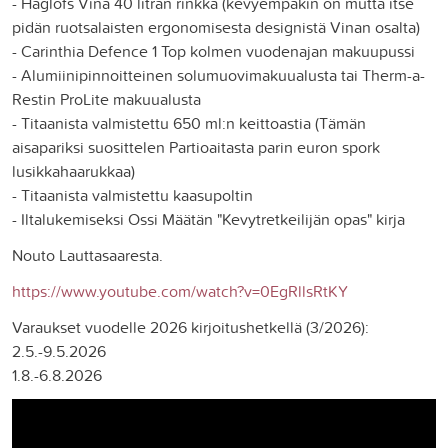
- Haglöfs Vina 40 litran rinkka (kevyempäkin on mutta itse
pidän ruotsalaisten ergonomisesta designistä Vinan osalta)
- Carinthia Defence 1 Top kolmen vuodenajan makuupussi
- Alumiinipinnoitteinen solumuovimakuualusta tai Therm-a-
Restin ProLite makuualusta
- Titaanista valmistettu 650 ml:n keittoastia (Tämän
aisapariksi suosittelen Partioaitasta parin euron spork
lusikkahaarukkaa)
- Titaanista valmistettu kaasupoltin
- Iltalukemiseksi Ossi Määtän "Kevytretkeilijän opas" kirja
Nouto Lauttasaaresta.
https://www.youtube.com/watch?v=0EgRllsRtKY
Varaukset vuodelle 2026 kirjoitushetkellä (3/2026):
2.5.-9.5.2026
1.8.-6.8.2026