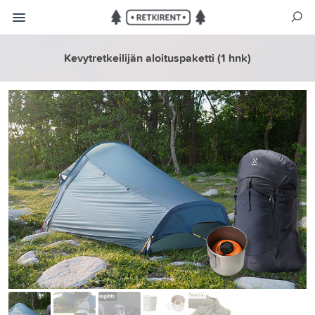
Kevytretkeilijän aloituspaketti (1 hnk)