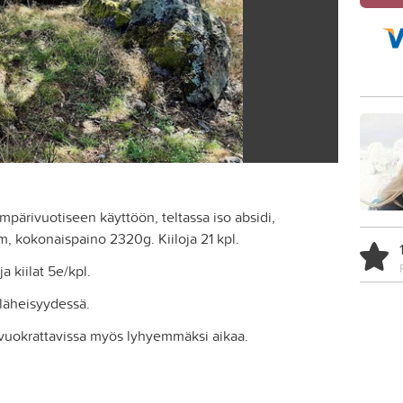
mpärivuotiseen käyttöön, teltassa iso absidi,
 kokonaispaino 2320g. Kiiloja 21 kpl.
a kiilat 5e/kpl.
 läheisyydessä.
vuokrattavissa myös lyhyemmäksi aikaa.