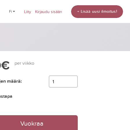
+ Lisää uusi ilmoitus!
fi
Liity
Kirjaudu sisään
0€
per viikko
jen määrä:
ustapa
Vuokraa