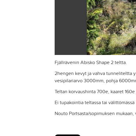
Fjällrävenin Abisko Shape 2 teltta.
2hengen kevyt ja vahva tunneliteltta y
vesipilariarvo 3000mm, pohja 6000mm,
Teltan korvaushinta 700e, kaaret 160e j
Ei tupakointia teltassa tai välittömässä
Nouto Portsasta/sopimuksen mukaan, 