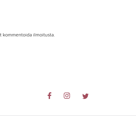
it kommentoida ilmoitusta.
© 2019-2024 RetkiRent .