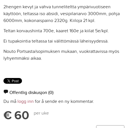
2hengen kevyt ja vahva tunneliteltta ympärivuotiseen
käyttöön, teltassa iso absidi, vesipilariarvo 3000mm, pohja
6000mm, kokonaispaino 2320g. Kiiloja 21 kpl.
Teltan korvaushinta 700e, kaaret 160e ja kiilat 5e/kpl.
Ei tupakointia teltassa tai välittömässä läheisyydessä.
Nouto Portsasta/sopimuksen mukaan, vuokrattavissa myös
lyhyemmäksi aikaa.
Offentlig diskusjon
(0)
Du må
logg inn
for å sende en ny kommentar.
€ 60
per uke