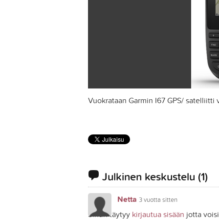
Vuokrataan Garmin I67 GPS/ satelliitti v
Julkinen keskustelu
(1)
Netta
3 vuotta sitten
Sinun täytyy
kirjautua sisään
jotta vois