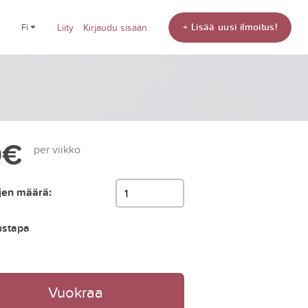
+ Lisää uusi ilmoitus!
fi
Liity
Kirjaudu sisään
0€
per viikko
jen määrä:
ustapa
Vuokraa