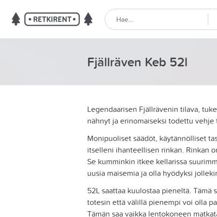
Fjällräven Keb 52l
Legendaarisen Fjällrävenin tilava, tuk
nähnyt ja erinomaiseksi todettu vehje t
Monipuoliset säädöt, käytännölliset t
itselleni ihanteellisen rinkan. Rinkan
Se kumminkin itkee kellarissa suurim
uusia maisemia ja olla hyödyksi jollek
52L saattaa kuulostaa pieneltä. Tämä sa
totesin että välillä pienempi voi olla pa
Tämän saa vaikka lentokoneen matkata