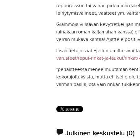
reppureissun tai vähän pidemmän vaell
leiriytymisvälineet, vaatteet ym. välttämä
Grammoja viilaavan kevytretkeilijän mä
(ainakaan oman kaljamahan kanssa) ei 
verran mukava kantaa! Ajattele positiivi
Lisää tietoja saat Fjellun omilta sivuilt
varusteet/reput-rinkat-ja-laukut/rinkat
*periaatteessa menee muutaman sentin
kokorajoituksista, mutta ei itselle ole 
varman päällä, ota vain rinkan tukikep
Julkinen keskustelu
(0)