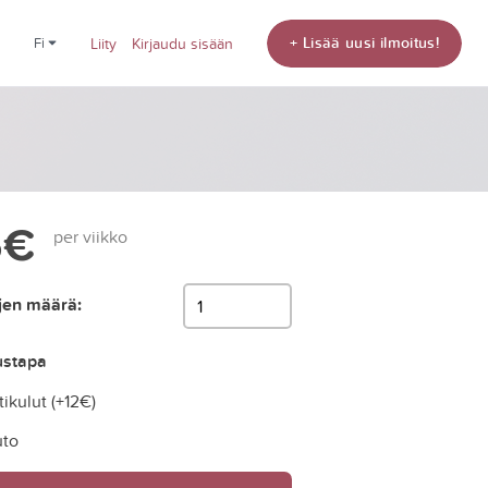
+ Lisää uusi ilmoitus!
fi
Liity
Kirjaudu sisään
5€
per viikko
jen määrä:
ustapa
ikulut (+
12€
)
to