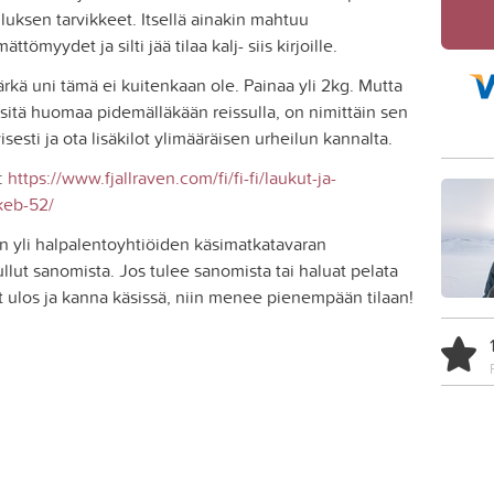
uksen tarvikkeet. Itsellä ainakin mahtuu
ttömyydet ja silti jää tilaa kalj- siis kirjoille.
rkä uni tämä ei kuitenkaan ole. Painaa yli 2kg. Mutta
sitä huomaa pidemälläkään reissulla, on nimittäin sen
sesti ja ota lisäkilot ylimääräisen urheilun kannalta.
a:
https://www.fjallraven.com/fi/fi-fi/laukut-ja-
/keb-52/
 yli halpalentoyhtiöiden käsimatkatavaran
tullut sanomista. Jos tulee sanomista tai haluat pelata
it ulos ja kanna käsissä, niin menee pienempään tilaan!