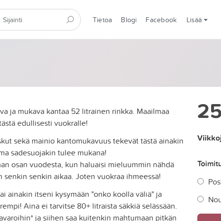
Tietoa
Blogi
Facebook
Lisää
2
eva ja mukava kantaa 52 litrainen rinkka. Maailmaa
ästä edullisesti vuokralle!
Viikko
askut sekä mainio kantomukavuus tekevät tästä ainakin
 oma sadesuojakin tulee mukana!
Toimit
man osan vuodesta, kun haluaisi mieluummin nähdä
in senkin senkin aikaa. Joten vuokraa ihmeessä!
Post
i ainakin itseni kysymään "onko koolla väliä" ja
Nou
rempi! Aina ei tarvitse 80+ litraista säkkiä selässään.
varoihin* ja siihen saa kuitenkin mahtumaan pitkän