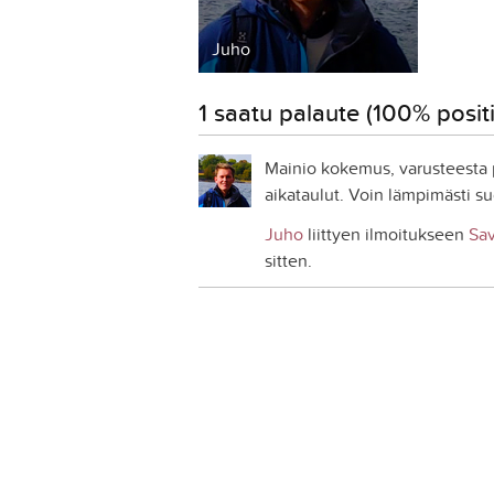
Juho
1 saatu palaute (100% positii
Mainio kokemus, varusteesta p
aikataulut. Voin lämpimästi suo
Juho
liittyen ilmoitukseen
Sav
sitten.