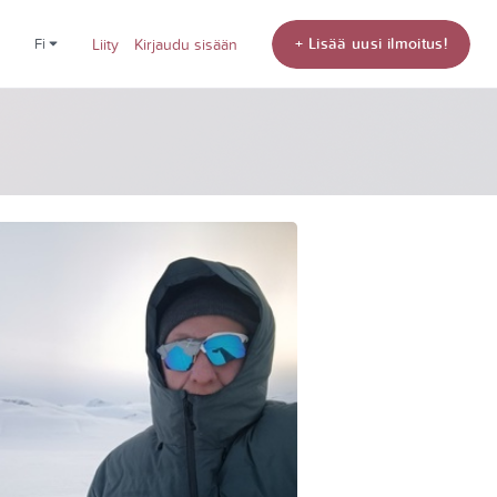
+ Lisää uusi ilmoitus!
fi
Liity
Kirjaudu sisään