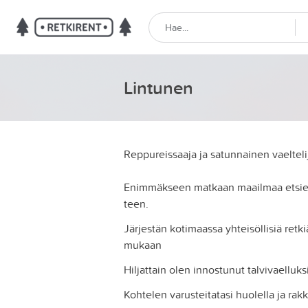
Lintunen
Reppureissaaja ja satunnainen vaeltel
Enimmäkseen matkaan maailmaa etsien 
teen.
Järjestän kotimaassa yhteisöllisiä retk
mukaan
Hiljattain olen innostunut talvivaelluksi
Kohtelen varusteitatasi huolella ja ra