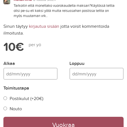
Tarkoitin että moneltako vuorokaudelta maksan?Käytössä teltta
olisi pe-su eli kaksi yötä mutta reisussahan postissa teltta on
myös muutaman vrk..
Sinun täytyy
kirjautua sisään
jotta voisit kommentoida
ilmoitusta.
10€
per yö
Alkaa
Loppuu
Toimitustapa
Postikulut (+
20€
)
Nouto
Vuokraa