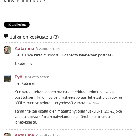
Korvaushinta 1000 €
Julkinen keskustelu
(3)
Katariina
8 vuotta sitten
Hei!Kuinka hinta muodostuu jos teltta lähetetään postitse?
T.Katariina
Tytti
8 vuotta sitten
Hei Katriina!
Kun varaat teltan, ennen maksua merkkaat toimitustavaksi
postituksen. Tällöin palvelu laskee suoraan lähetyskulut vuokran
päälle joten se velotetaan yhdessä vuokran kanssa.
Tämän teltan osalta olen määrittänyt toimituskuluksi 20 €, joka
vastaa suoraan Postin palvelumaksua tämän kokoisesta
lähetyksestä.
Katariina
8 vuotta sitten