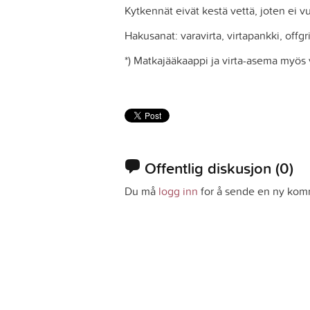
Kytkennät eivät kestä vettä, joten ei 
Hakusanat: varavirta, virtapankki, offg
*) Matkajääkaappi ja virta-asema myös vu
Offentlig diskusjon
(0)
Du må
logg inn
for å sende en ny kom