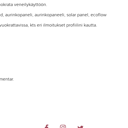
vuokrata veneilykäyttöön.
rid, aurinkopaneli, aurinkopaneeli, solar panel, ecoflow
okrattavissa, kts eri ilmoitukset profiilini kautta.
mentar.