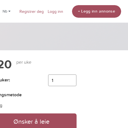
+ Legg inn annonse
nb
Registrer deg
Logg inn
20
per uke
 uker:
ingsmetode
g
Ønsker å leie