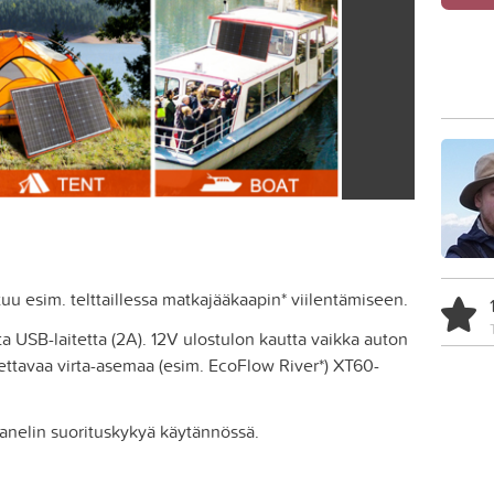
uu esim. telttaillessa matkajääkaapin* viilentämiseen.
a USB-laitetta (2A). 12V ulostulon kautta vaikka auton
ttavaa virta-asemaa (esim. EcoFlow River*) XT60-
panelin suorituskykyä käytännössä.