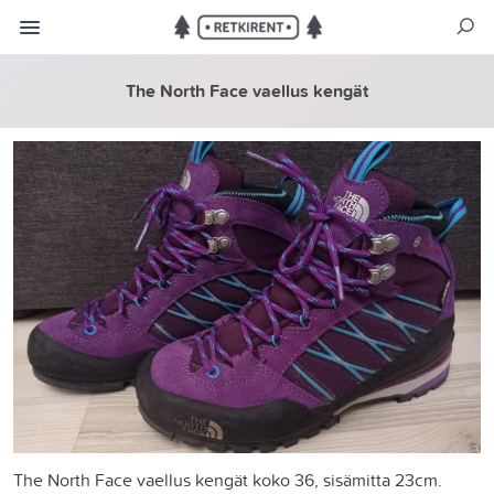
The North Face vaellus kengät
The North Face vaellus kengät koko 36, sisämitta 23cm.