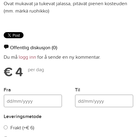
Ovat mukavat ja tukevat jalassa, pitävät pienen kosteuden
(mm. märkä ruohikko)
Offentlig diskusjon
(0)
Du må
logg inn
for å sende en ny kommentar.
€ 4
per dag
Fra
Til
Leveringsmetode
Frakt (+
€ 6
)