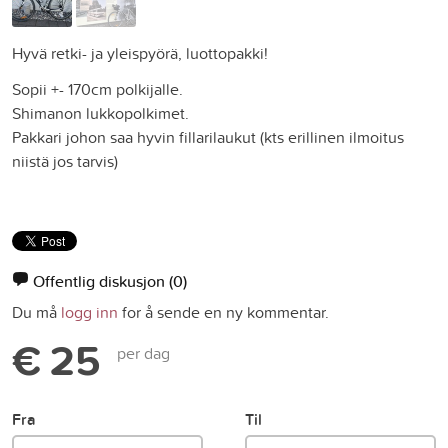
Hyvä retki- ja yleispyörä, luottopakki!
Sopii +- 170cm polkijalle.
Shimanon lukkopolkimet.
Pakkari johon saa hyvin fillarilaukut (kts erillinen ilmoitus
niistä jos tarvis)
Offentlig diskusjon
(0)
Du må
logg inn
for å sende en ny kommentar.
€ 25
per dag
Fra
Til