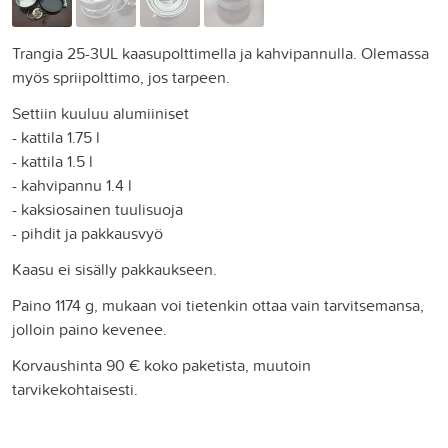
Trangia 25-3UL kaasupolttimella ja kahvipannulla. Olemassa
myös spriipolttimo, jos tarpeen.
Settiin kuuluu alumiiniset
- kattila 1.75 l
- kattila 1.5 l
- kahvipannu 1.4 l
- kaksiosainen tuulisuoja
- pihdit ja pakkausvyö
Kaasu ei sisälly pakkaukseen.
Paino 1174 g, mukaan voi tietenkin ottaa vain tarvitsemansa,
jolloin paino kevenee.
Korvaushinta 90 € koko paketista, muutoin
tarvikekohtaisesti.