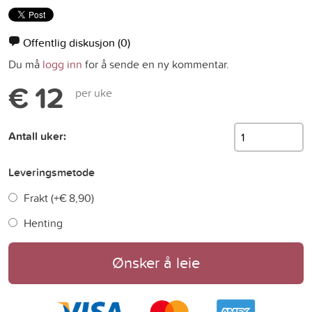
Offentlig diskusjon
(0)
Du må
logg inn
for å sende en ny kommentar.
€ 12
per uke
Antall uker:
Leveringsmetode
Frakt (+
€ 8,90
)
Henting
Ønsker å leie