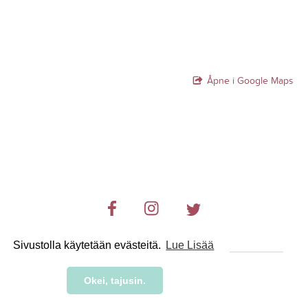
Åpne i Google Maps
Sivustolla käytetään evästeitä.
Lue Lisää
© 2019-2024 RetkiRent .
Okei, tajusin.