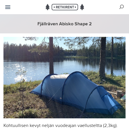
Fjällräven Abisko Shape 2
Kohtuullisen kevyt neljän vuodeajan vaellusteltta (2,3kg).