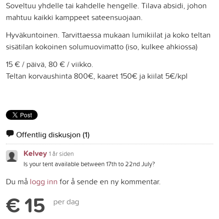
Soveltuu yhdelle tai kahdelle hengelle. Tilava absidi, johon
mahtuu kaikki kamppeet sateensuojaan.
Hyväkuntoinen. Tarvittaessa mukaan lumikiilat ja koko teltan
sisätilan kokoinen solumuovimatto (iso, kulkee ahkiossa)
15 € / päivä, 80 € / viikko.
Teltan korvaushinta 800€, kaaret 150€ ja kiilat 5€/kpl
Offentlig diskusjon
(1)
Kelvey
1 år siden
Is your tent available between 17th to 22nd July?
Du må
logg inn
for å sende en ny kommentar.
€ 15
per dag