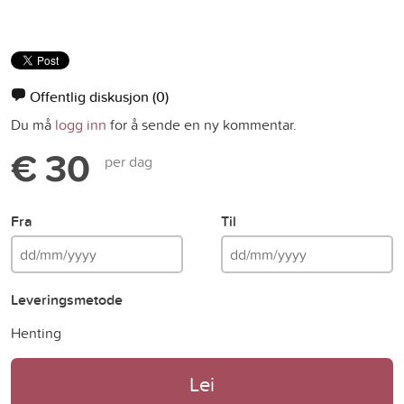
Offentlig diskusjon
(0)
Du må
logg inn
for å sende en ny kommentar.
€ 30
per dag
Fra
Til
Leveringsmetode
Henting
Lei