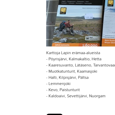
Karttoja Lapin erämaa-alueista
- Pöyrisjärvi, Kalmakaltio, Hetta
- Kaaresuvanto, Lätäseno, Tarvantovaa
- Muotkatunturit, Kaamasjoki
- Halti, Kilpisjärvi, Pältsa
- Lemmenjoki
- Kevo, Paistunturit
- Kaldoaivi, Sevettijärvi, Nuorgam