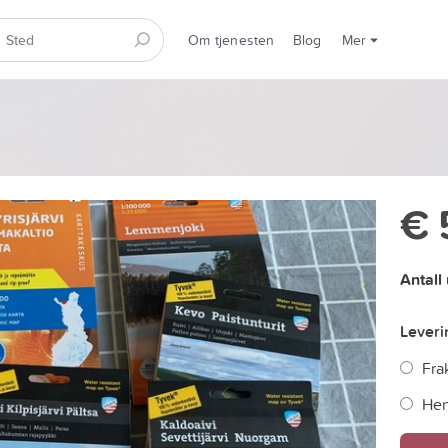
Om tjenesten
Blog
Mer
€ 
Antall
Lever
Frak
Hen