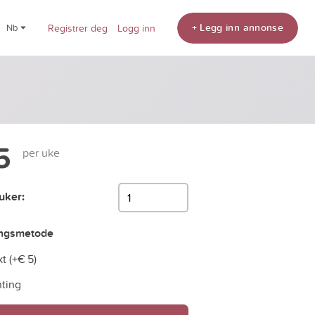
+ Legg inn annonse
nb
Registrer deg
Logg inn
5
per uke
 uker:
ingsmetode
t (+
€ 5
)
ting