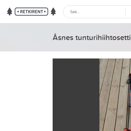
Åsnes tunturihiihtosett