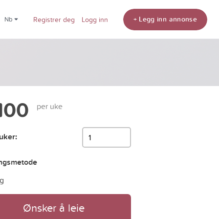
+ Legg inn annonse
nb
Registrer deg
Logg inn
100
per uke
 uker:
ingsmetode
g
Ønsker å leie