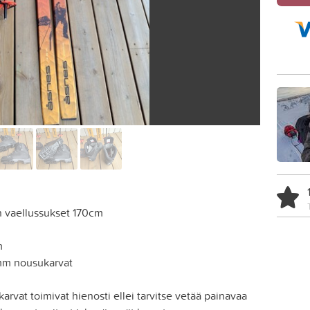
n vaellussukset 170cm
m
mm nousukarvat
rvat toimivat hienosti ellei tarvitse vetää painavaa