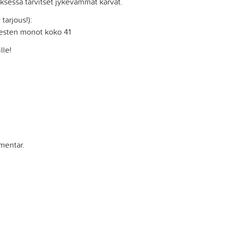
ksessa tarvitset jykevämmät karvat.
tarjous!):
iesten monot koko 41
lle!
mentar.