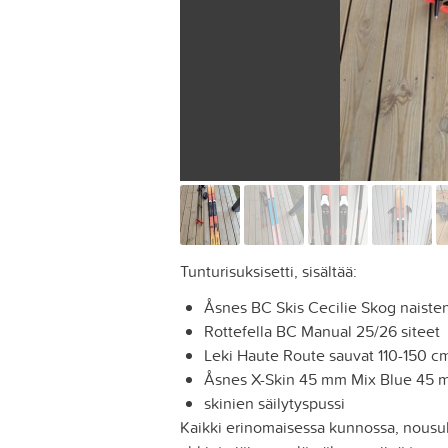
Tunturisuksisetti, sisältää:
Åsnes BC Skis Cecilie Skog naiste
Rottefella BC Manual 25/26 siteet
Leki Haute Route sauvat 110-150 c
Åsnes X-Skin 45 mm Mix Blue 45 
skinien säilytyspussi
Kaikki erinomaisessa kunnossa, nousuka