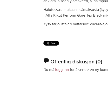
ahkiota jäiseen ylämäkeen, siinä tapau
Halutessasi mukaan lisämaksusta (kysy 
- Alfa Kikut Perform Gore-Tex Black m
Kysy tarjousta eri mittaisille vuokra-ajoi
Offentlig diskusjon
(0)
Du må
logg inn
for å sende en ny kom