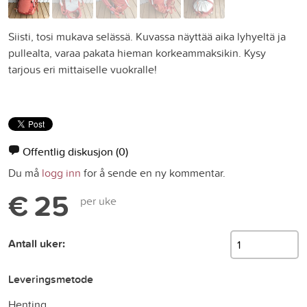
Siisti, tosi mukava selässä. Kuvassa näyttää aika lyhyeltä ja
pullealta, varaa pakata hieman korkeammaksikin. Kysy
tarjous eri mittaiselle vuokralle!
Offentlig diskusjon
(0)
Du må
logg inn
for å sende en ny kommentar.
€ 25
per uke
Antall uker:
Leveringsmetode
Henting