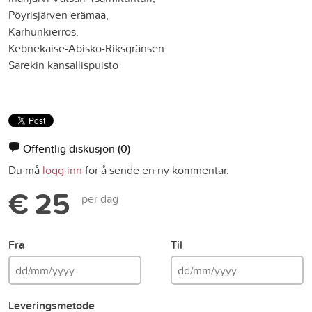
Pöyrisjärven erämaa,
Karhunkierros.
Kebnekaise-Abisko-Riksgränsen
Sarekin kansallispuisto
Offentlig diskusjon
(0)
Du må
logg inn
for å sende en ny kommentar.
€ 25
per dag
Fra
Til
Leveringsmetode