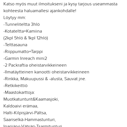
Katso myös muut ilmoitukseni ja kysy tarjous useammasta
kohteesta haluamallesi ajankohdalle!
Löytyy mm:
-Tunneliteltta 3hlö
-Kotateltta+Kamiina
(2kpl 5hlö & 1kpl 12hlö)
-Telttasauna
-Riippumatto+Tarppi
-Garmin Inreach mini2
-2 Packraftia oheistarvikkeineen
-Ilmatäytteinen kanootti oheistarvikkeineen
-Rinkka, Makuupussi & -alusta, Sauvat jne.
-Retkikeittiö
-Maastokarttoja:
Muotkatunturit&Kaamasjoki,
Kaldoaivi erämaa,
Halti-Kilpisjärvi-Pältsa,
Saariselkä-Hammastunturi,
Inarijärvi-Vätsäri-Tsarmitunturi,