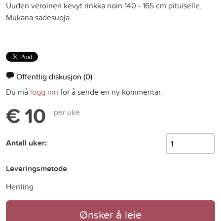
Uuden veroinen kevyt rinkka noin 140 - 165 cm pituiselle.
Mukana sadesuoja.
Offentlig diskusjon
(0)
Du må
logg inn
for å sende en ny kommentar.
€ 10
per uke
Antall uker:
Leveringsmetode
Henting
Ønsker å leie