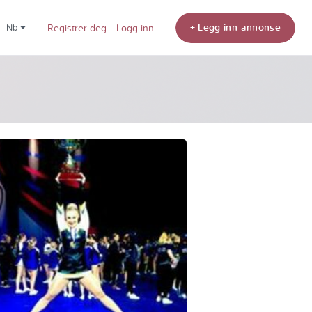
+ Legg inn annonse
nb
Registrer deg
Logg inn