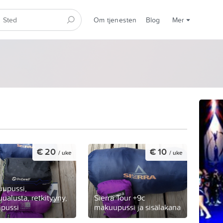
Om tjenesten
Blog
Mer
€ 20
€ 10
/ uke
/ uke
upussi,
ualusta, retkityyny,
Sierra Tour +9c
ipussi
makuupussi ja sisälakana