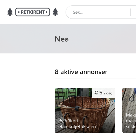
Nea
8 aktive annonser
€ 5
/ dag
Maku
Pyöräkori
maku
eläinkuljetukseen
silkk