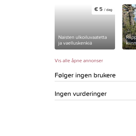
€ 5
/ dag
Naisten ulkoiluvaatetta
Riip
ja vaelluskenkiä
kiin
Vis alle åpne annonser
Følger ingen brukere
Ingen vurderinger