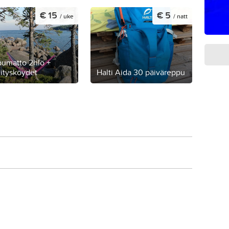
€ 15
€ 5
/ uke
/ natt
pumatto 2hlö +
nitysköydet
Halti Aida 30 päiväreppu