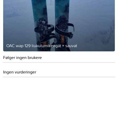
OAC wap 129 liukulumikengät + sauvat
Følger ingen brukere
Ingen vurderinger