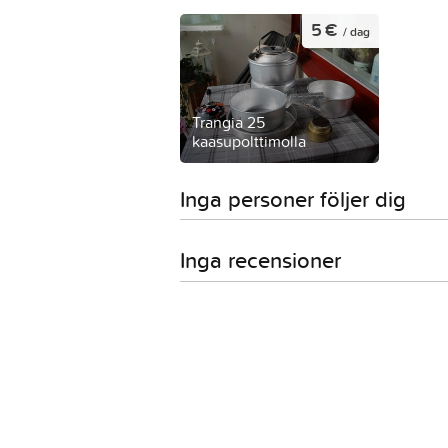
5 €
/ dag
Trangia 25
kaasupolttimolla
Inga personer följer dig
Inga recensioner