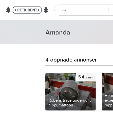
Amanda
4 öppnade annonser
5 €
/ natt
Henn
Robens trace underquilt
expe
riippumattoon
riip