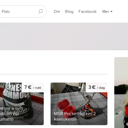
Om
Blog
Facebook
Mer
7 €
3 €
/ natt
/ dag
essy a-sym
dition zip
MSR PocketRocket 2
pumatto
kaasukeitin