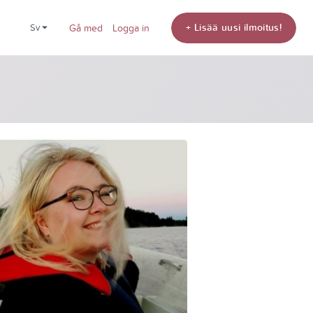
+ Lisää uusi ilmoitus!
sv
Gå med
Logga in