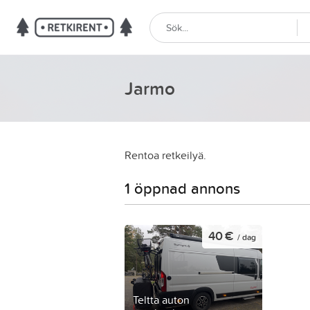
Jarmo
Rentoa retkeilyä.
1 öppnad annons
40 €
/ dag
Teltta auton