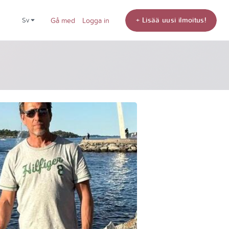
+ Lisää uusi ilmoitus!
sv
Gå med
Logga in