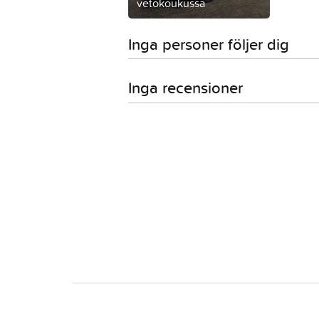
vetokoukussa
Inga personer följer dig
Inga recensioner