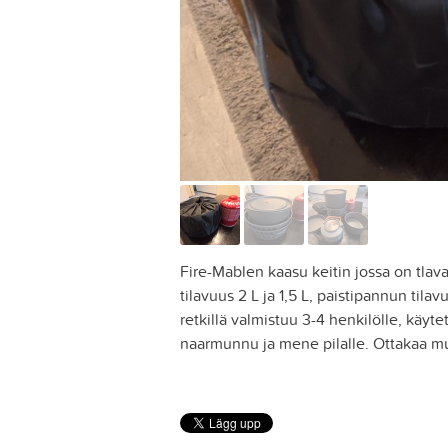
Fire-Mablen kaasu keitin jossa on tlavat
tilavuus 2 L ja 1,5 L, paistipannun ti
retkillä valmistuu 3-4 henkilölle, käyt
naarmunnu ja mene pilalle. Ottakaa mu