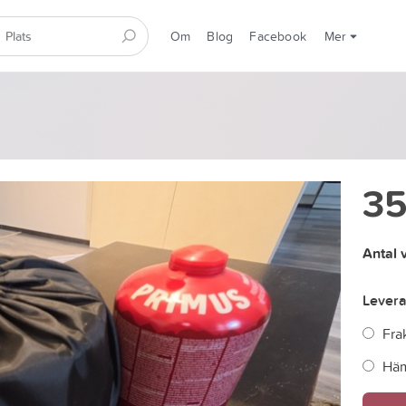
Om
Blog
Facebook
Mer
35
Antal 
Lever
Frak
Häm