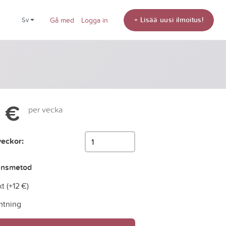
+ Lisää uusi ilmoitus!
sv
Gå med
Logga in
 €
per vecka
veckor:
ansmetod
t (+
12 €
)
tning