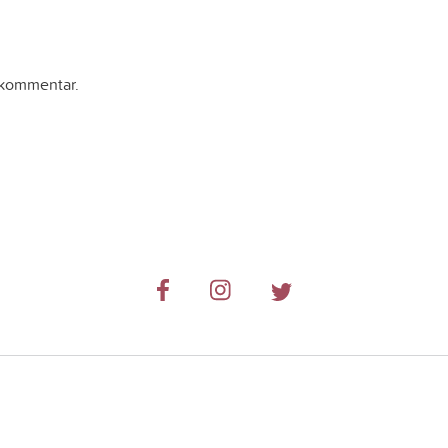
y kommentar.
© 2019-2024 RetkiRent .