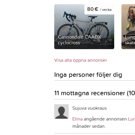
80 €
/ vecka
Cannondale CAADX
Lung
cyclocross
skate
Visa alla öppna annonser
Inga personer följer dig
11 mottagna recensioner (100
Sujuva vuokraus
Elina
angående annonsen
Lun
månader sedan.