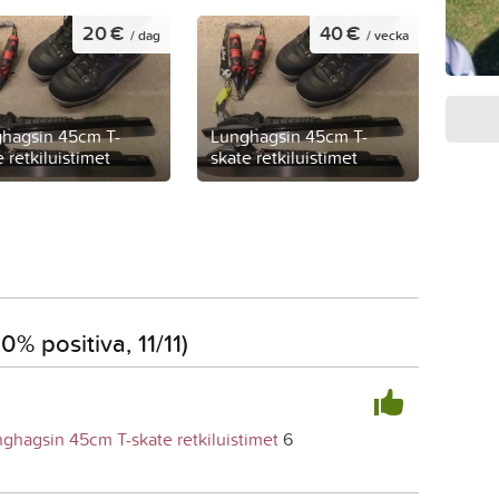
20 €
40 €
/ dag
/ vecka
hagsin 45cm T-
Lunghagsin 45cm T-
 retkiluistimet
skate retkiluistimet
% positiva, 11/11)
ghagsin 45cm T-skate retkiluistimet
6