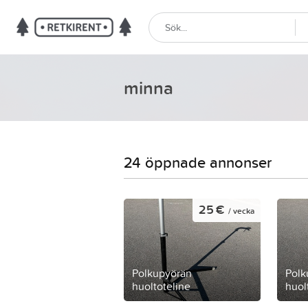
minna
24 öppnade annonser
25 €
/ vecka
Polkupyörän
Polk
huoltoteline
huol