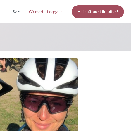
+ Lisää uusi ilmoitus!
sv
Gå med
Logga in