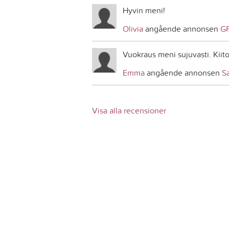
Hyvin meni!
Olivia
angående annonsen
G
Vuokraus meni sujuvasti. Kiito
Emma
angående annonsen
S
Visa alla recensioner