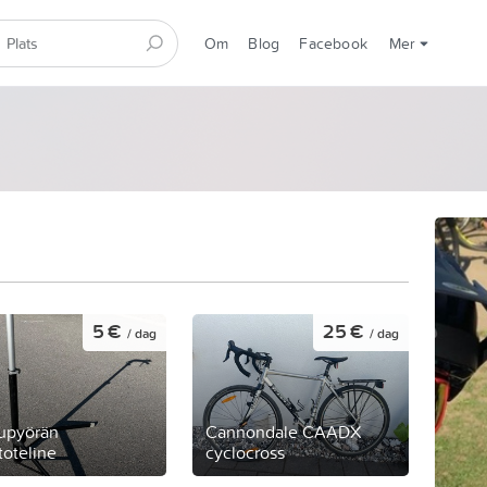
Om
Blog
Facebook
Mer
5 €
25 €
/ dag
/ dag
upyörän
Cannondale CAADX
toteline
cyclocross