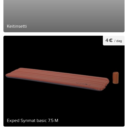
Keitinsetti
4 €
/ dag
Exped Synmat basic 7.5 M