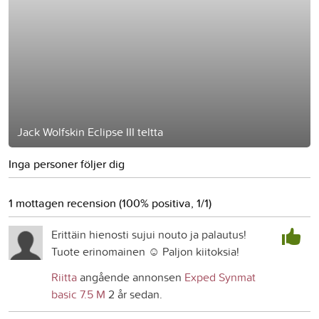
Jack Wolfskin Eclipse III teltta
Inga personer följer dig
1 mottagen recension (100% positiva, 1/1)
Erittäin hienosti sujui nouto ja palautus!
Tuote erinomainen ☺️ Paljon kiitoksia!
Riitta
angående annonsen
Exped Synmat
basic 7.5 M
2 år sedan.