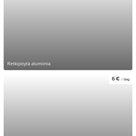
Retkipöytä alumiinia
6 €
/ dag