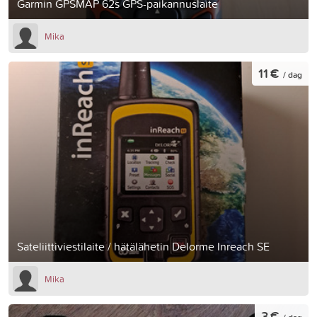
Garmin GPSMAP 62s GPS-paikannuslaite
Mika
11 €
/ dag
Sateliittiviestilaite / hätälähetin Delorme Inreach SE
Mika
3 €