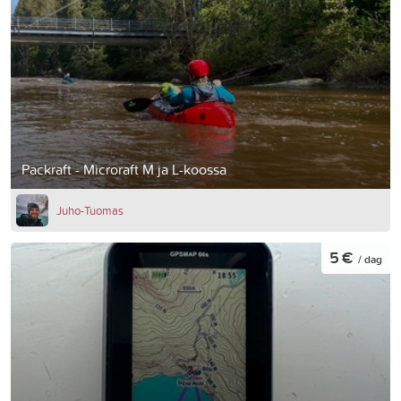
Packraft - Microraft M ja L-koossa
Juho-Tuomas
5 €
/ dag