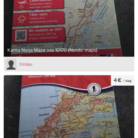
Kartta Norja Máze nro 10170 (Nordic maps)
Omppu
4 €
/ dag