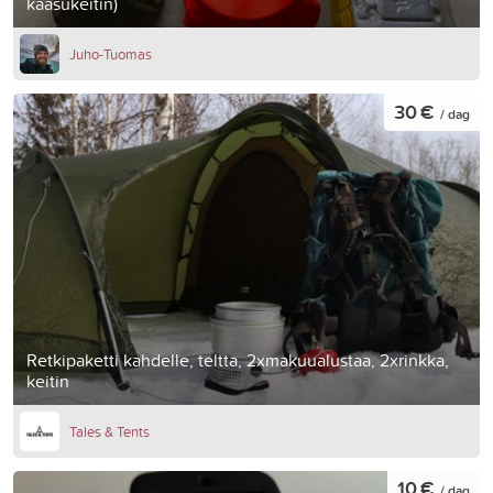
kaasukeitin)
Juho-Tuomas
30 €
/ dag
Retkipaketti kahdelle, teltta, 2xmakuualustaa, 2xrinkka,
keitin
Tales & Tents
10 €
/ dag