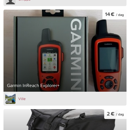
14 €
/ dag
Garmin InReach Explorer+
Ville
2 €
/ dag