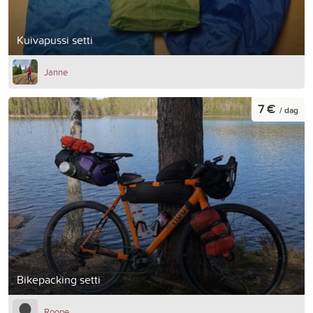
Kuivapussi setti
Janne
7 €
/ dag
Bikepacking setti
Roope