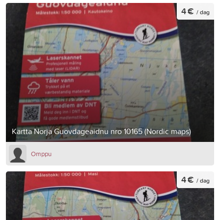
4 €
/ dag
Kartta Norja Guovdageaidnu nro 10165 (Nordic maps)
Omppu
4 €
/ dag