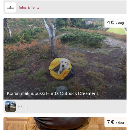
Tales & Tents
4 €
/ dag
Koiran makuupussi Hurtta Outback Dreamer L
Kätlin
7 €
/ dag