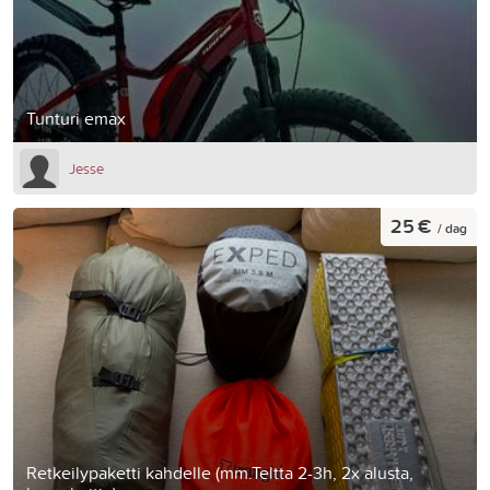
Tunturi emax
Jesse
25 €
/ dag
Retkeilypaketti kahdelle (mm.Teltta 2-3h, 2x alusta,