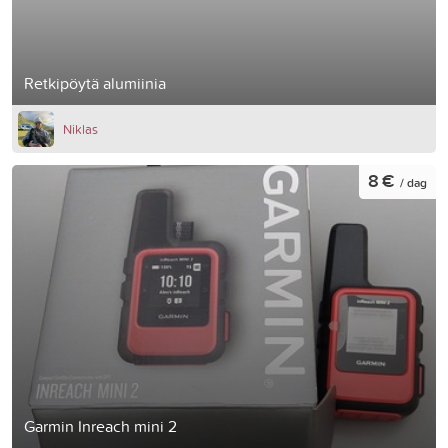
Retkipöytä alumiinia
Niklas
8 €
/ dag
Garmin Inreach mini 2