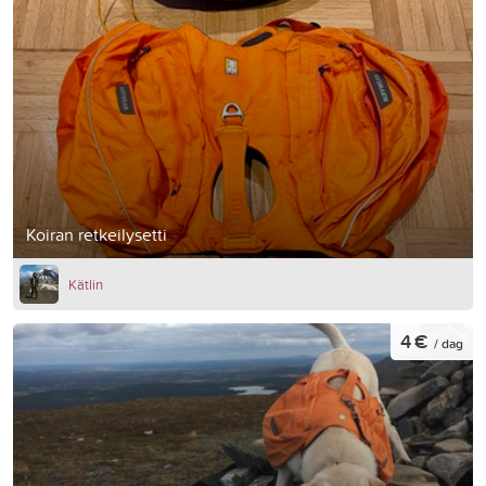
Koiran retkeilysetti
Kätlin
4 €
/ dag