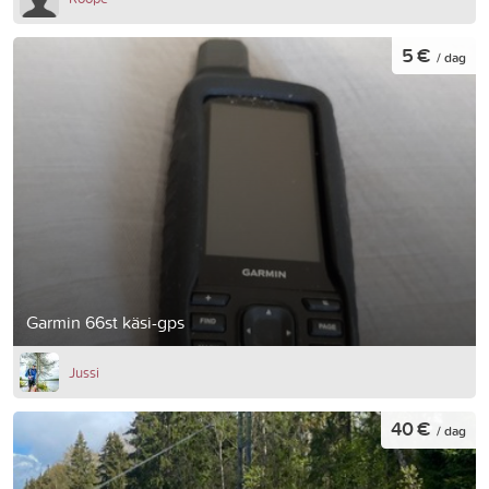
5 €
/ dag
Garmin 66st käsi-gps
Jussi
40 €
/ dag