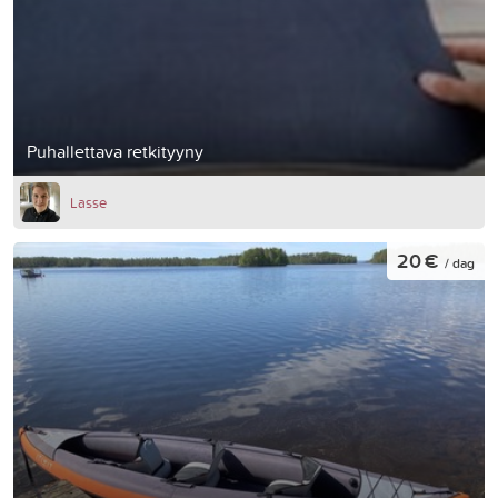
Puhallettava retkityyny
Lasse
20 €
/ dag