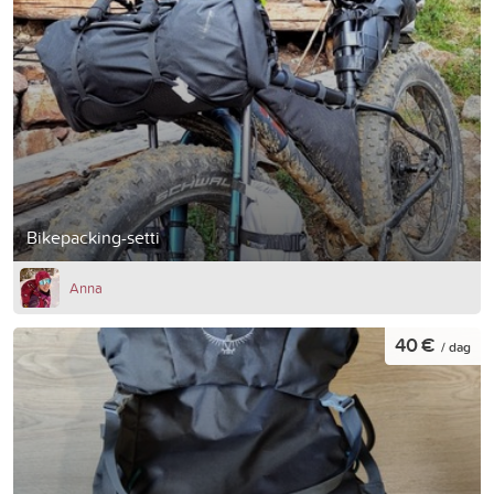
Bikepacking-setti
Anna
40 €
/ dag