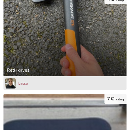
Retkikirves
Lasse
7 €
/ dag