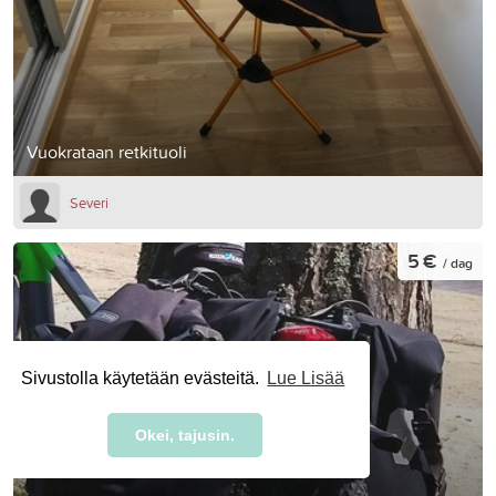
Vuokrataan retkituoli
Severi
5 €
/ dag
Sivustolla käytetään evästeitä.
Lue Lisää
Okei, tajusin.