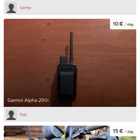
Sanna
10 €
/ dag
Garmin Alpha 200i
Topi
15 €
/ dag