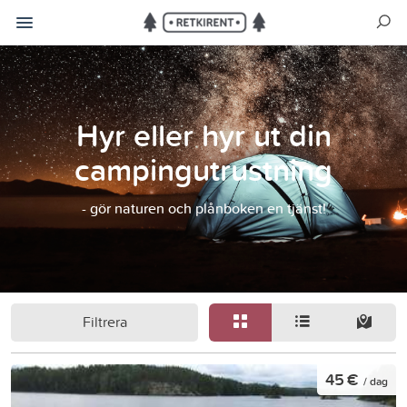
Hyr eller hyr ut din
campingutrustning
- gör naturen och plånboken en tjänst!
Filtrera
45 €
/ dag