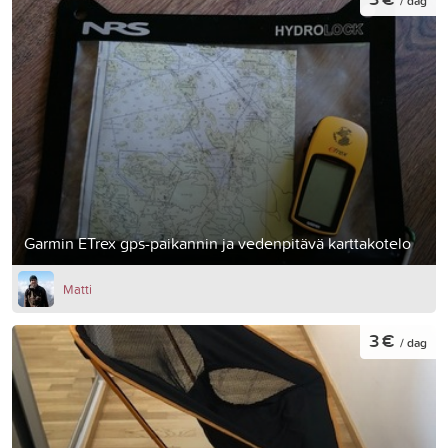
/ dag
Garmin ETrex gps-paikannin ja vedenpitävä karttakotelo
Matti
3 €
/ dag