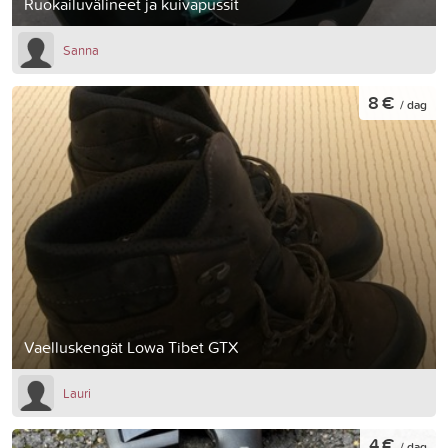
Ruokailuvälineet ja kuivapussit
Sanna
8 €
/ dag
Vaelluskengät Lowa Tibet GTX
Lauri
4 €
/ dag