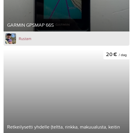
GARMIN GPSMAP 66S
Rustam
20 €
/ dag
Retkeilysetti yhdelle (teltta, rinkka, makuualusta, keitin