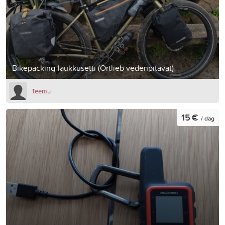
Bikepacking-laukkusetti (Ortlieb vedenpitävät)
Teemu
15 €
/ dag