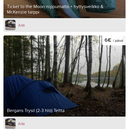
Ticket to the Moon riippumatto + hyttysverkko &
McKenzie tarppi
Ada
6€
/ päivä
Bergans Trysil (2-3 hlö) Teltta
Ada