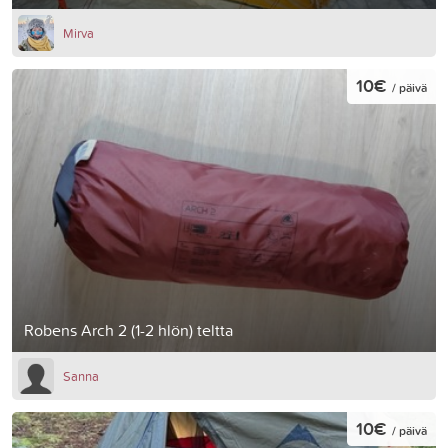
Mirva
10€
/ päivä
Robens Arch 2 (1-2 hlön) teltta
Sanna
10€
/ päivä