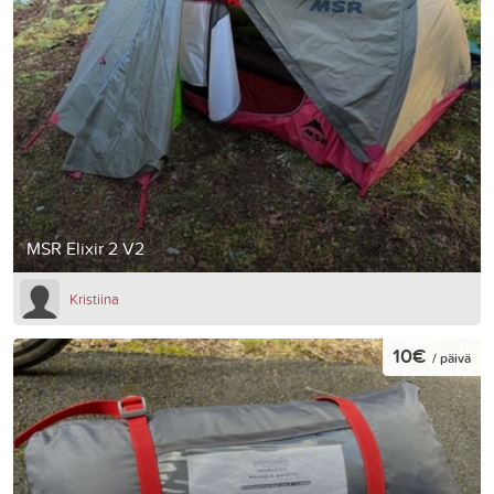
MSR Elixir 2 V2
Kristiina
10€
/ päivä