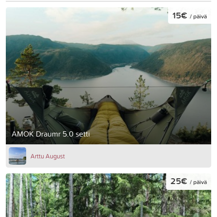
15€
/ päivä
AMOK Draumr 5.0 setti
Arttu August
25€
/ päivä