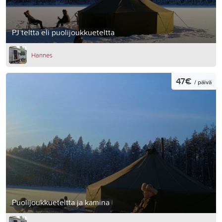
PJ teltta eli puolijoukkueteltta
Hannes
47€
/ päivä
Puolijoukkueteltta ja kamina