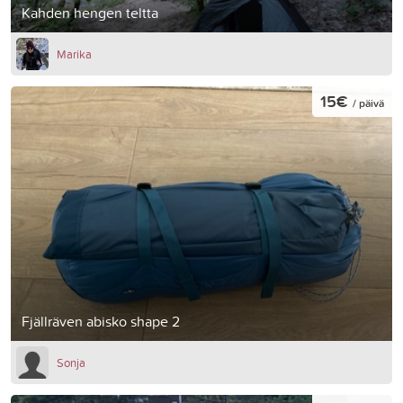
Kahden hengen teltta
Marika
15€
/ päivä
Fjällräven abisko shape 2
Sonja