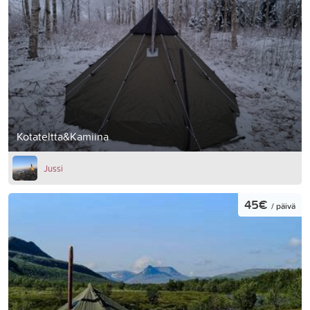
Kotateltta&Kamiina
Jussi
45€
/ päivä