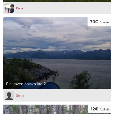
Kalle
30€
/ päivä
Fjällräven abisko lite 2
Sonja
12€
/ päivä