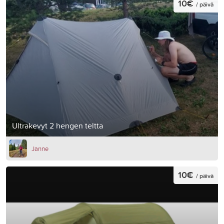
10€
/ päivä
Ultrakevyt 2 hengen teltta
Janne
10€
/ päivä