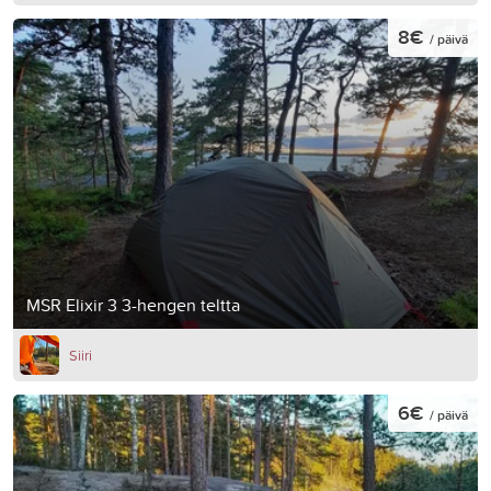
8€
/ päivä
MSR Elixir 3 3-hengen teltta
Siiri
6€
/ päivä