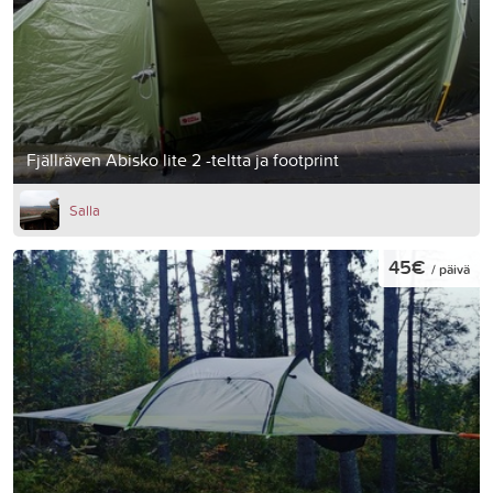
Fjällräven Abisko lite 2 -teltta ja footprint
Salla
45€
/ päivä