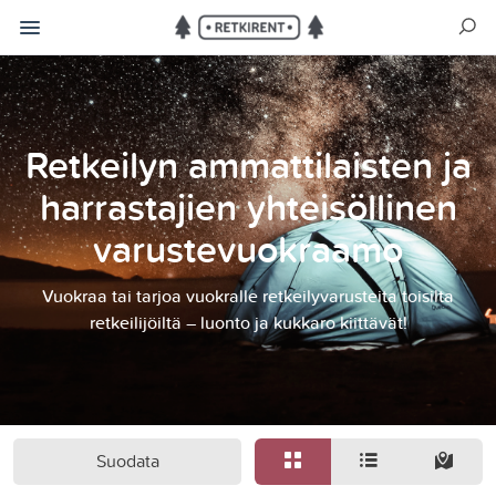
Retkeilyn ammattilaisten ja
harrastajien yhteisöllinen
varustevuokraamo
Vuokraa tai tarjoa vuokralle retkeilyvarusteita toisilta
retkeilijöiltä – luonto ja kukkaro kiittävät!
Suodata