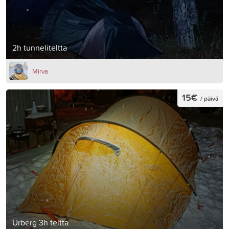
2h tunneliteltta
Mirva
15€
/ päivä
Urberg 3h teltta