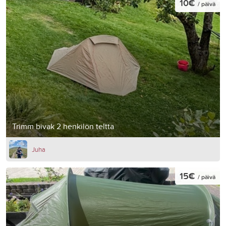
10€
/ päivä
Trimm bivak 2 henkilön teltta
Juha
15€
/ päivä