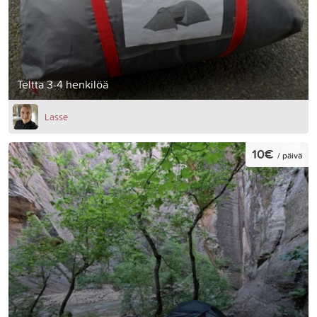
Teltta 3-4 henkilöä
Lasse
10€
/ päivä