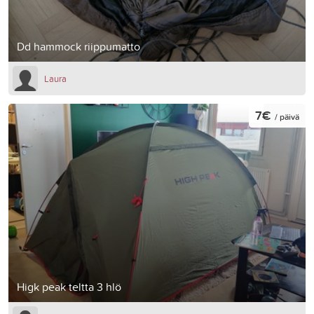
Dd hammock riippumatto
Laura
7€
/ päivä
Higk peak teltta 3 hlö