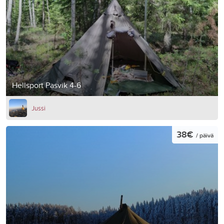
Hellsport Pasvik 4-6
Jussi
38€
/ päivä