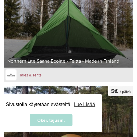
Northern Lite Saana Ecolite - Teltta - Made in Finland
Tales & Tents
5€
/ päivä
Sivustolla käytetään evästeitä.
Lue Lisää
Okei, tajusin.