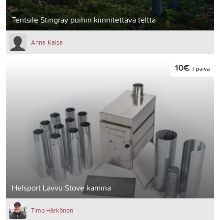
Tentsile Stingray puihin kiinnitettävä teltta
Anna-Kaisa
10€
/ päivä
Helsport Lavvu Stove kamina
Timo Härkönen