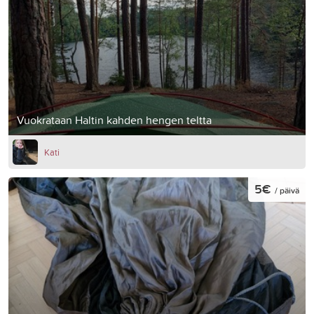
Vuokrataan Haltin kahden hengen teltta
Kati
5€
/ päivä