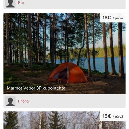
Piia
18€
/ päivä
Marmot Vapor 3P kupoliteltta
Phong
15€
/ päivä