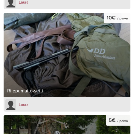
Laura
10€
/ päivä
Riippumatto-setti
Laura
5€
/ päivä