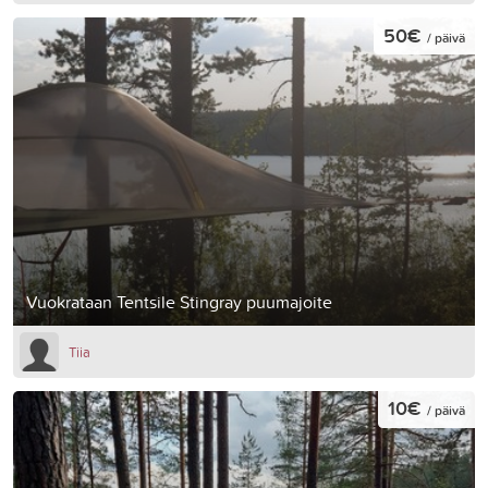
50€
/ päivä
Vuokrataan Tentsile Stingray puumajoite
Tiia
10€
/ päivä