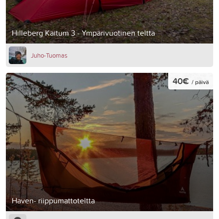
Hilleberg Kaitum 3 - Ympärivuotinen teltta
Juho-Tuomas
40€
/ päivä
Haven- riippumattoteltta