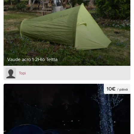
Vaude acro 1-2Hlö Teltta
Topi
10€
/ päivä