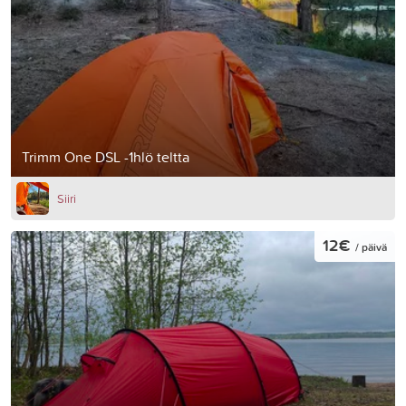
Trimm One DSL -1hlö teltta
Siiri
12€
/ päivä