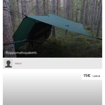
Riippumattopaketti
Henri
15€
/ päivä