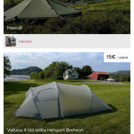
Hawu8
Hannes
15€
/ päivä
Valtava 4 hlö teltta Helsport Breheim