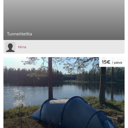
Tunneliteltta
Niina
15€
/ päivä