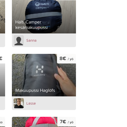
Halti Camper
i
kesämakuupussi
Sanna
€
8€
/ yö
Makuupussi Haglöfs
Lasse
7€
ko
/ yö