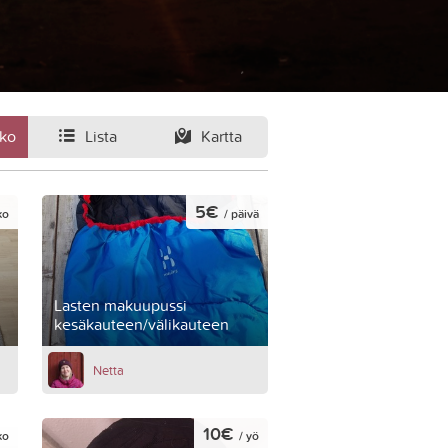
ko
Lista
Kartta
5€
ko
/ päivä
Lasten makuupussi
kesäkauteen/välikauteen
Netta
10€
ko
/ yö