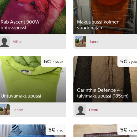
Rab Ascent 900W
Makuupussi kolmen
untuvapussi
vuodenajan
Milla
Janne
6€
5€
/ päivä
/ päi
Carinthia Defence 4 -
Untuvamakuupussi
talvimakuupussi (185cm)
Janne
Henri
5€
5€
/ yö
/ päi