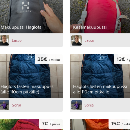
Makuupussi Haglöfs
Kesämakuupussi
Lasse
Lasse
25€
13€
/ viikko
/ 
Haglöfs lasten makuupussi
Haglöfs lasten makuupussi
(alle 110cm pitkälle)
alle 110cm pitkälle
Sonja
Sonja
7€
15€
/ päivä
/ viik