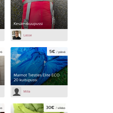
Kesämakuupussi
Lasse
5€
yö
/ päivä
Marmot Trestles Elite ECO
20 kuitupussi
Milla
30€
ko
/ viikko