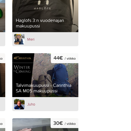
Haglöfs 3:n vuodenajan
makuupussi
Meri
44€
ko
/ viikko
Talvimakuupussi - Carinthia
SA M05 makuupussi
Juho
30€
ko
/ viikko