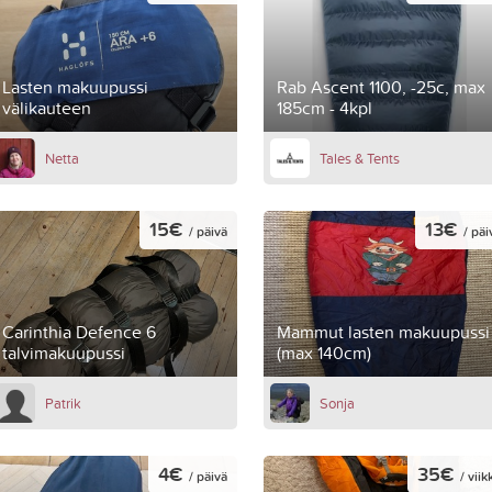
Lasten makuupussi
Rab Ascent 1100, -25c, max
välikauteen
185cm - 4kpl
Netta
Tales & Tents
15€
13€
/ päivä
/ päi
Carinthia Defence 6
Mammut lasten makuupussi
talvimakuupussi
(max 140cm)
Patrik
Sonja
4€
35€
/ päivä
/ viik