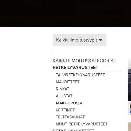
Kaikki ilmoitustyypit
KAIKKI ILMOITUSKATEGORIAT
RETKEILYVARUSTEET
TALVIRETKEILYVARUSTEET
MAJOITTEET
RINKAT
ALUSTAT
MAKUUPUSSIT
KEITTIMET
TELTTASAUNAT
MUUT RETKEILYVARUSTEET