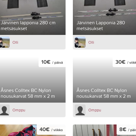
Järvinen lapponia 280 cm
Järvinen Lapponia 280
metsäsukset
metsäsukset
Olli
Olli
10€
30€
/ päivä
/ viik
Åsnes Colltex BC Nylon
Åsnes Colltex BC Nylon
nousukarvat 58 mm x 2 m
nousukarvat 58 mm x 2 m
Omppu
Omppu
40€
8€
/ viikko
/ päi