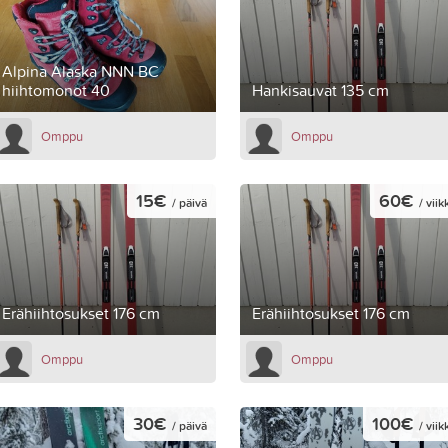
Alpina Alaska NNN BC
hiihtomonot 40
Hankisauvat 135 cm
Omppu
Omppu
15€
60€
/ päivä
/ viik
Erähiihtosukset 176 cm
Erähiihtosukset 176 cm
Omppu
Omppu
30€
100€
/ päivä
/ viik