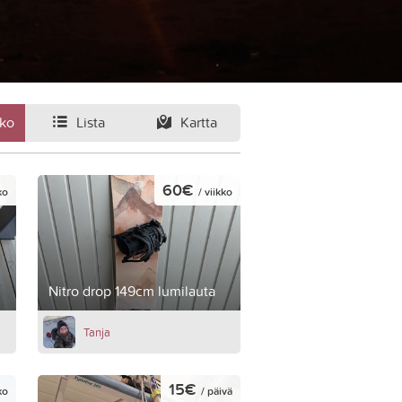
ko
Lista
Kartta
60€
ko
/ viikko
Nitro drop 149cm lumilauta
Tanja
15€
ko
/ päivä