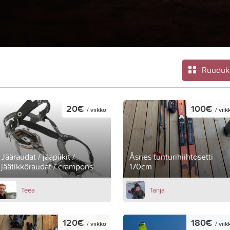
Ruuduk
20€
100€
/ viikko
/ viik
Jääraudat / jääpiikit /
Åsnes tunturihiihtosetti
jäätikköraudat / crampons
170cm
Teea
Tanja
120€
180€
/ viikko
/ viik