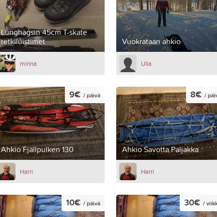
Lunghagsin 45cm T-skate
retkiluistimet
Vuokrataan ahkio
minna
Ulla
9€
8€
/ päivä
/ päi
Ahkio Fjällpulken 130
Ahkio Savotta Paljakka
Harri
Harri
10€
30€
/ päivä
/ viik