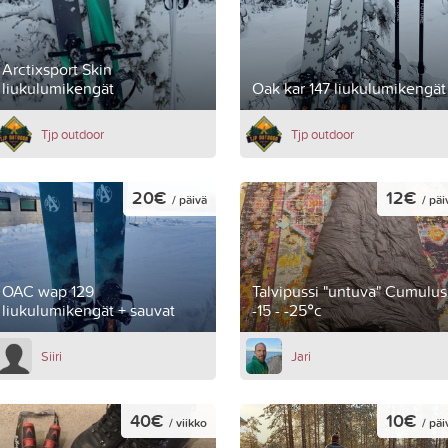
Arctixsport Skin
liukulumikengät
Oak kar 147 liukulumikengät
Tjp outdoor
Tjp outdoor
20€
12€
/ päivä
/ päi
OAC wap 129
Talvipussi "untuva" Cumulus
liukulumikengät + sauvat
-15 - -25°c
Siiri
Jari
40€
10€
/ viikko
/ päi