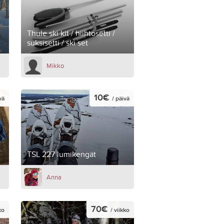
Thule ski kit / hiihtosetti /
suksisetti / ski set
Mikko
10€
vä
/ päivä
TSL 227 lumikengät
Anna
70€
ko
/ viikko