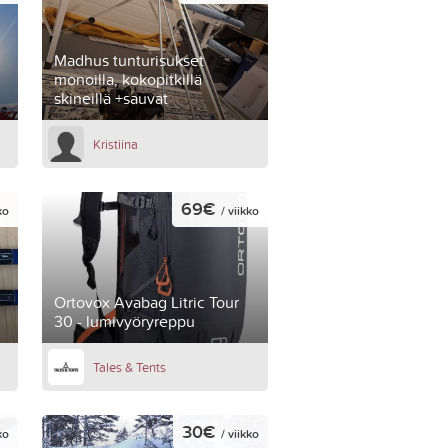
Madhus tunturisukset
monoilla, kokopitkillä
skineillä +sauvat
Kristiina
69€
ko
/ viikko
Ortovox Avabag Litric Tour
30 - lumivyöryreppu
Tales & Tents
30€
ko
/ viikko