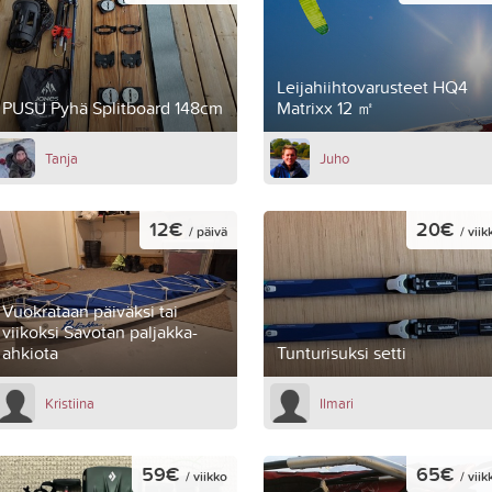
Leijahiihtovarusteet HQ4
PUSU Pyhä Splitboard 148cm
Matrixx 12 ㎡
Tanja
Juho
12€
20€
/ päivä
/ viik
Vuokrataan päiväksi tai
viikoksi Savotan paljakka-
ahkiota
Tunturisuksi setti
Kristiina
Ilmari
59€
65€
/ viikko
/ viik