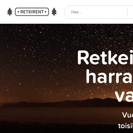
Retkei
harra
v
Vuo
tois