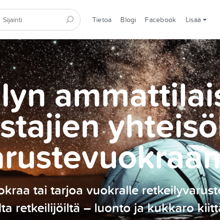
Tietoa
Blogi
Facebook
Lisää
lyn ammattilai
stajien yhteisö
arustevuokraa
kraa tai tarjoa vuokralle retkeilyvarust
ilta retkeilijöiltä – luonto ja kukkaro kiitt