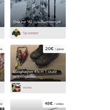
Oak kar 147 liukulumikengät
Tjp outdoor
20€
vä
/ päivä
Lunghagsin 45cm T-skate
retkiluistimet
minna
48€
vä
/ viikko