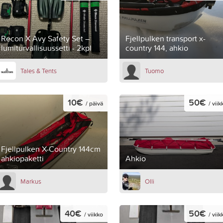
Recon X Avy Safety Set –
Fjellpulken transport x-
lumiturvallisuussetti - 2kpl
country 144, ahkio
Tales & Tents
Tuomo
10€
50€
/ päivä
/ viik
Fjellpulken X-Country 144cm
ahkiopaketti
Ahkio
Markus
Olli
40€
50€
/ viikko
/ viik