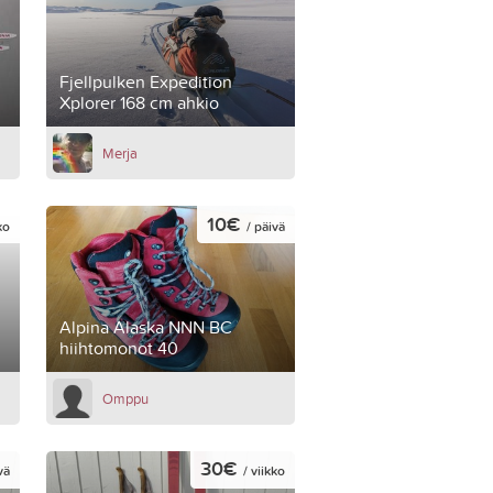
Fjellpulken Expedition
Xplorer 168 cm ahkio
Merja
10€
ko
/ päivä
Alpina Alaska NNN BC
hiihtomonot 40
Omppu
30€
vä
/ viikko