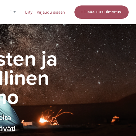
+ Lisää uusi ilmoitus!
fi
Liity
Kirjaudu sisään
sten ja
llinen
mo
eita
ävät!