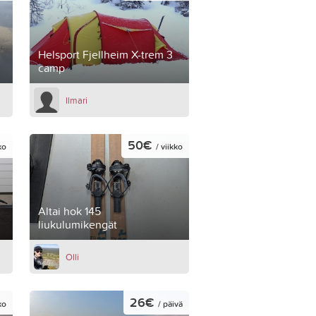
Helsport Fjellheim X-trem 3
camp
Ilmari
50€
ko
/ viikko
Altai hok 145
liukulumikengät
Olli
26€
ko
/ päivä