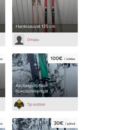
Hankisauvat 135 cm
Omppu
100€
ko
/ viikko
Arctixsport Skin
liukulumikengät
Tjp outdoor
30€
ko
/ päivä