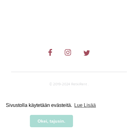
© 2019-2024 RetkiRent .
Sivustolla käytetään evästeitä.
Lue Lisää
Okei, tajusin.