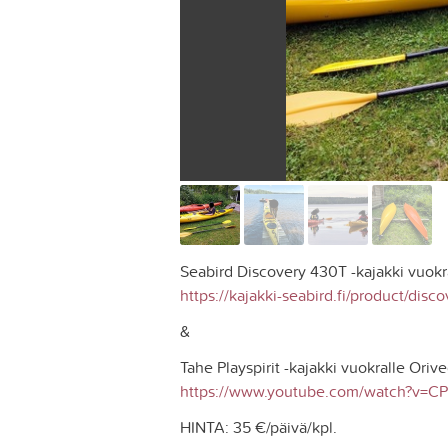
Seabird Discovery 430T -kajakki vuokral
https://kajakki-seabird.fi/product/disc
&
Tahe Playspirit -kajakki vuokralle Orive
https://www.youtube.com/watch?v=
HINTA: 35 €/päivä/kpl.