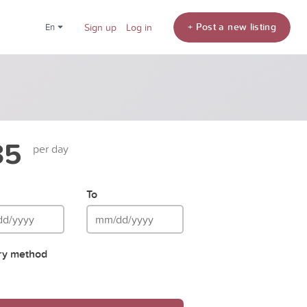
+ Post a new listing
en
Sign up
Log in
35
per day
To
ry method