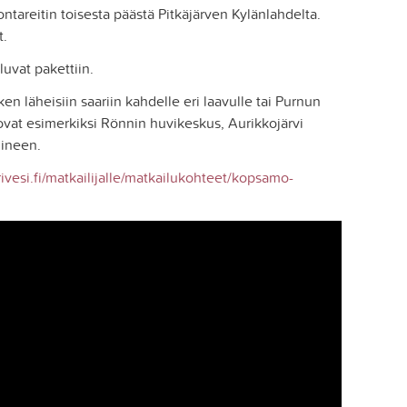
areitin toisesta päästä Pitkäjärven Kylänlahdelta.
t.
luvat pakettiin.
ken läheisiin saariin kahdelle eri laavulle tai Purnun
vat esimerkiksi Rönnin huvikeskus, Aurikkojärvi
uineen.
rivesi.fi/matkailijalle/matkailukohteet/kopsamo-