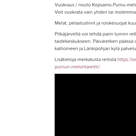
Vuokraus / nouto Kopsamo-Purnu-melont
Voit vuokrata vain yhden tai molemma
Melat, pelastusliivit ja roiskesuojat kuu
Pitkäjärveltä voi tehdä parin tunnin ret
taidekeskukseen. Päiväretken päässä o
kallioineen ja Länkipohjan kylä palvel
Lisätietoja merkatusta reitistä
https://o
purnun-melontareitti/