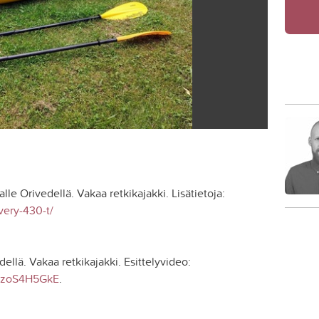
le Orivedellä. Vakaa retkikajakki. Lisätietoja:
overy-430-t/
dellä. Vakaa retkikajakki. Esittelyvideo:
CPzoS4H5GkE
.