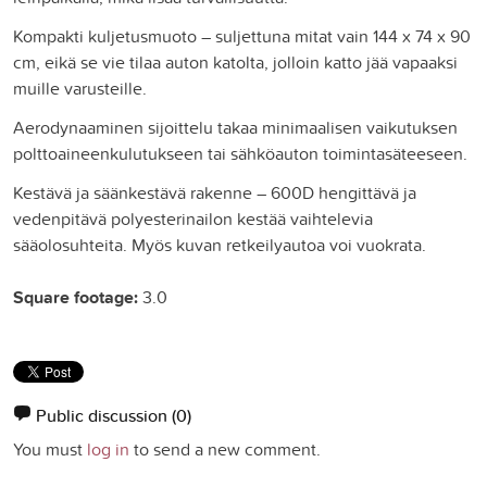
Kompakti kuljetusmuoto – suljettuna mitat vain 144 x 74 x 90
cm, eikä se vie tilaa auton katolta, jolloin katto jää vapaaksi
muille varusteille.
Aerodynaaminen sijoittelu takaa minimaalisen vaikutuksen
polttoaineenkulutukseen tai sähköauton toimintasäteeseen.
Kestävä ja säänkestävä rakenne – 600D hengittävä ja
vedenpitävä polyesterinailon kestää vaihtelevia
sääolosuhteita. Myös kuvan retkeilyautoa voi vuokrata.
Square footage:
3.0
Public discussion
(0)
You must
log in
to send a new comment.