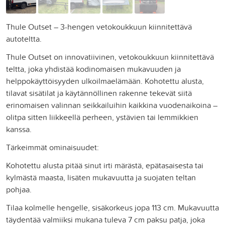
Thule Outset – 3-hengen vetokoukkuun kiinnitettävä
autoteltta.
Thule Outset on innovatiivinen, vetokoukkuun kiinnitettävä
teltta, joka yhdistää kodinomaisen mukavuuden ja
helppokäyttöisyyden ulkoilmaelämään. Kohotettu alusta,
tilavat sisätilat ja käytännöllinen rakenne tekevät siitä
erinomaisen valinnan seikkailuihin kaikkina vuodenaikoina –
olitpa sitten liikkeellä perheen, ystävien tai lemmikkien
kanssa.
Tärkeimmät ominaisuudet:
Kohotettu alusta pitää sinut irti märästä, epätasaisesta tai
kylmästä maasta, lisäten mukavuutta ja suojaten teltan
pohjaa.
Tilaa kolmelle hengelle, sisäkorkeus jopa 113 cm. Mukavuutta
täydentää valmiiksi mukana tuleva 7 cm paksu patja, joka