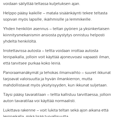
voidaan säilyttää teltassa kuljetuksen ajan.
Helppo pääsy kaikille – matala sisäänkäynti tekee teltasta
sopivan myös lapsille, ikäihmisille ja lemmikeille.
Yhden henkilön asennus – teltan pyörien ja yksinkertaisen
kiinnitysmekanismin ansiosta pystytys onnistuu helposti
yhdeltä henkilöltä.
Irrotettavissa autosta – teltta voidaan irrottaa autosta
leiripaikalla, jolloin voit käyttää ajoneuvoasi vapaasti ilman,
että tarvitsee purkaa koko leiriä.
Panoraamanäkymät ja tehokas ilmanvaihto – suuret ikkunat
tarjoavat valoisuutta ja hyvän ilmankierron, mutta
mahdollistavat myös yksityisyyden, kun ikkunat suljetaan.
Täysi pääsy tavaratilaan – teltta kallistuu tarvittaessa, jolloin
auton tavaratilaa voi käyttää normaalisti.
Lukittava rakenne – voit lukita teltan sekä ajon aikana että
leiripaikalla, mikä lisää turvallisuutta.