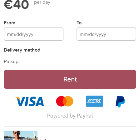
€40
per day
From
To
Delivery method
Pickup
Rent