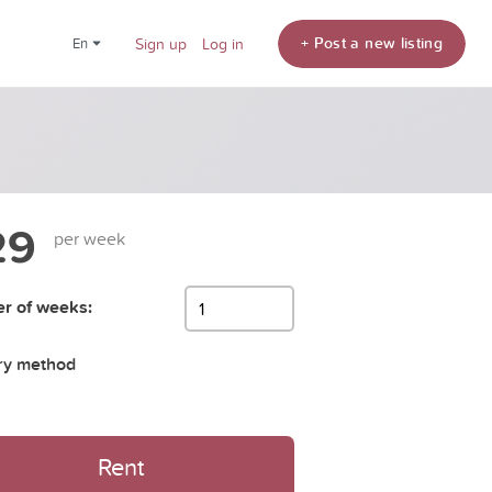
+ Post a new listing
en
Sign up
Log in
29
per week
r of weeks:
ry method
Rent