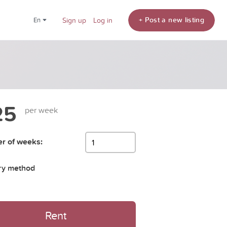
+ Post a new listing
en
Sign up
Log in
25
per week
r of weeks:
ry method
Rent