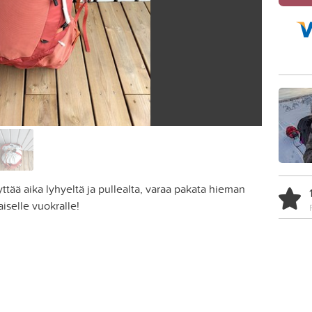
yttää aika lyhyeltä ja pullealta, varaa pakata hieman
iselle vuokralle!