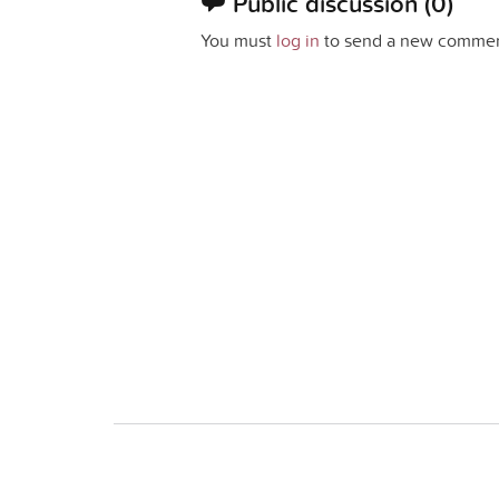
Public discussion
(0)
You must
log in
to send a new commen