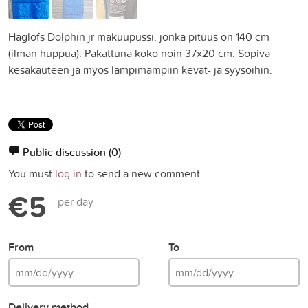
Haglöfs Dolphin jr makuupussi, jonka pituus on 140 cm
(ilman huppua). Pakattuna koko noin 37x20 cm. Sopiva
kesäkauteen ja myös lämpimämpiin kevät- ja syysöihin.
Public discussion
(0)
You must
log in
to send a new comment.
€5
per day
From
To
Delivery method