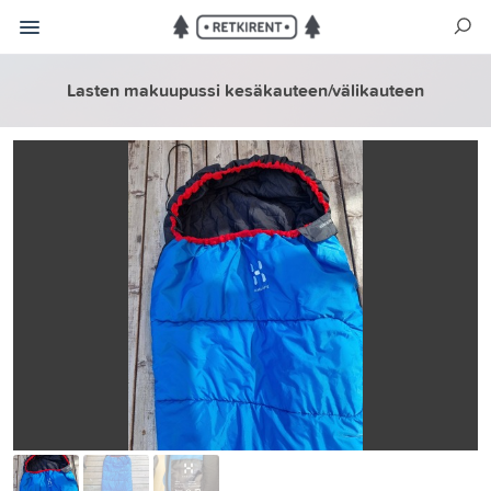
Lasten makuupussi kesäkauteen/välikauteen