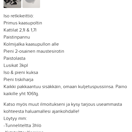
Iso retkikeittiö:
Primus kaasupoltin
Kattilat 2,1l & 1,7l
Paistinpannu
Kolmijalka kaasupullon alle
Pieni 2-osainen maustesirotin
Paistolasta
Lusikat 3kpl
Iso & pieni kuksa
Pieni tiskiharja
Kaikki pakkaantuu sisäkkäin, omaan kuljetuspussiinsa. Paino
kaikille yht 1061g.
Katso myös muut ilmoitukseni ja kysy tarjous useammasta
kohteesta haluamallesi ajankohdalle!
Löytyy mm:
-Tunneliteltta 3hlö