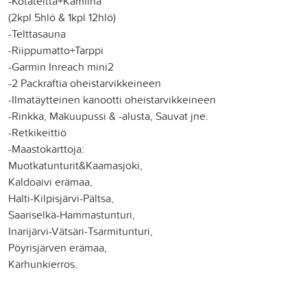
-Kotateltta+Kamiina
(2kpl 5hlö & 1kpl 12hlö)
-Telttasauna
-Riippumatto+Tarppi
-Garmin Inreach mini2
-2 Packraftia oheistarvikkeineen
-Ilmatäytteinen kanootti oheistarvikkeineen
-Rinkka, Makuupussi & -alusta, Sauvat jne.
-Retkikeittiö
-Maastokarttoja:
Muotkatunturit&Kaamasjoki,
Kaldoaivi erämaa,
Halti-Kilpisjärvi-Pältsa,
Saariselkä-Hammastunturi,
Inarijärvi-Vätsäri-Tsarmitunturi,
Pöyrisjärven erämaa,
Karhunkierros.