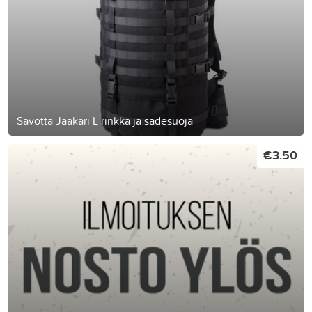
Savotta Jääkäri L rinkka ja sadesuoja
€3.50