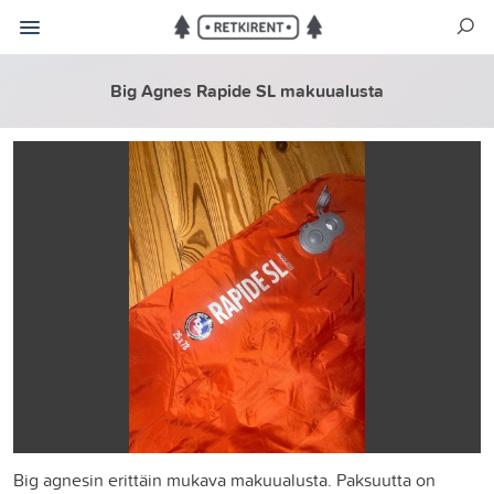
Big Agnes Rapide SL makuualusta
Big agnesin erittäin mukava makuualusta. Paksuutta on