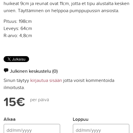
huikeat 9cm ja reunat ovat 11cm, jotta et tipu alustalta kesken
unien. Täyttäminen on helppoa pumppupussin ansiosta.
Pituus: 198cm
Leveys: 64cm
R-arvo: 4,8cm
Julkinen keskustelu
(0)
Sinun täytyy
kirjautua sisään
jotta voisit kommentoida
ilmoitusta.
15€
per päivä
Alkaa
Loppuu