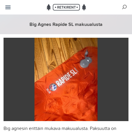
Big Agnes Rapide SL makuualusta
Big agnesin erittäin mukava makuualusta. Paksuutta on