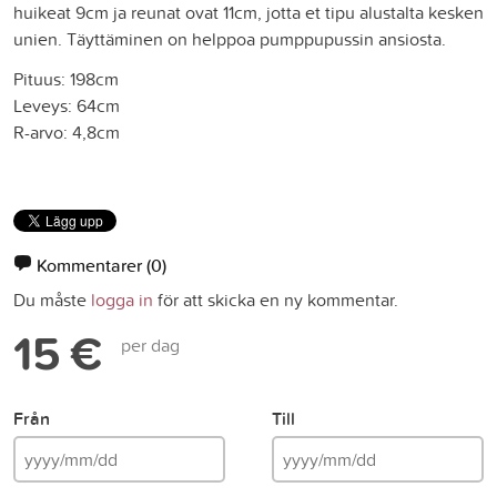
huikeat 9cm ja reunat ovat 11cm, jotta et tipu alustalta kesken
unien. Täyttäminen on helppoa pumppupussin ansiosta.
Pituus: 198cm
Leveys: 64cm
R-arvo: 4,8cm
Kommentarer
(0)
Du måste
logga in
för att skicka en ny kommentar.
15 €
per dag
Från
Till