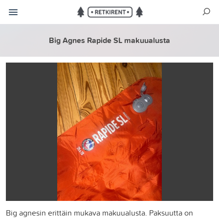
Big Agnes Rapide SL makuualusta
Big agnesin erittäin mukava makuualusta. Paksuutta on