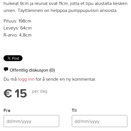
huikeat 9cm ja reunat ovat 11cm, jotta et tipu alustalta kesken
unien. Täyttäminen on helppoa pumppupussin ansiosta.
Pituus: 198cm
Leveys: 64cm
R-arvo: 4,8cm
Offentlig diskusjon
(0)
Du må
logg inn
for å sende en ny kommentar.
€ 15
per dag
Fra
Til