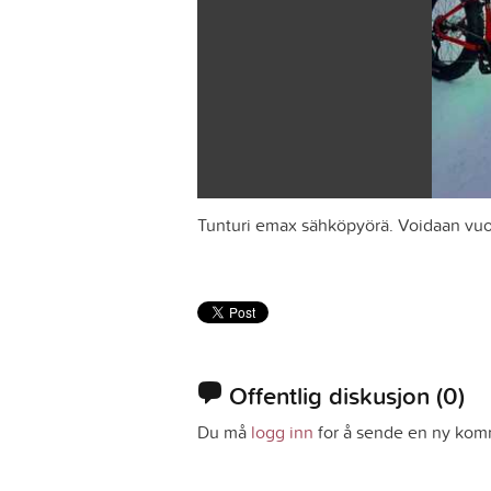
Tunturi emax sähköpyörä. Voidaan vuo
Offentlig diskusjon
(0)
Du må
logg inn
for å sende en ny kom