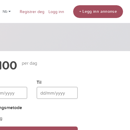
+ Legg inn annonse
nb
Registrer deg
Logg inn
100
per dag
Til
ingsmetode
g