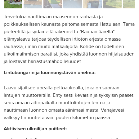
Tervetuloa nauttimaan maaseudun rauhasta ja
poikkeuksellisen kauniista peltomaisemasta Hattulaan! Tämä
pieteetillä ja sydämellä rakennettu "Rauhan äärellä" -
elämyslaavu tarjoaa täydellisen irtioton arjesta omassa
rauhassa, ilman muita matkailijoita. Kohde on todellinen
ulkoilmaihmisen paratiisi, joka yhdistää luonnon hiljaisuuden
ja loistavat harrastusmahdollisuudet.
Lintubongarin ja luonnonystävän unelma:
Laavu sijaitsee upealla peltoaukealla, joka on suoraan
lintujen muuttoreitillä. Erityisesti keväisin ja syksyisin pääset
seuraamaan aitiopaikalta muuttolintujen lentoa ja
nauttimaan luonnon omasta äänimaailmasta. Vanajavesi
välkkyy linnuntietä vain puolen kilometrin päässä.
Aktiivisen ulkoilijan puitteet: