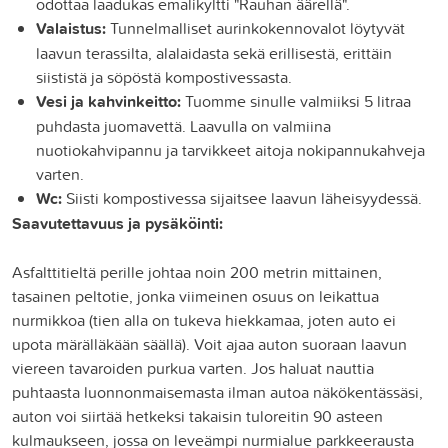
odottaa laadukas emalikyltti "Rauhan äärellä".
Valaistus:
Tunnelmalliset aurinkokennovalot löytyvät
laavun terassilta, alalaidasta sekä erillisestä, erittäin
siististä ja söpöstä kompostivessasta.
Vesi ja kahvinkeitto:
Tuomme sinulle valmiiksi 5 litraa
puhdasta juomavettä. Laavulla on valmiina
nuotiokahvipannu ja tarvikkeet aitoja nokipannukahveja
varten.
Wc:
Siisti kompostivessa sijaitsee laavun läheisyydessä.
Saavutettavuus ja pysäköinti:
Asfalttitieltä perille johtaa noin 200 metrin mittainen,
tasainen peltotie, jonka viimeinen osuus on leikattua
nurmikkoa (tien alla on tukeva hiekkamaa, joten auto ei
upota märälläkään säällä). Voit ajaa auton suoraan laavun
viereen tavaroiden purkua varten. Jos haluat nauttia
puhtaasta luonnonmaisemasta ilman autoa näkökentässäsi,
auton voi siirtää hetkeksi takaisin tuloreitin 90 asteen
kulmaukseen, jossa on leveämpi nurmialue parkkeerausta