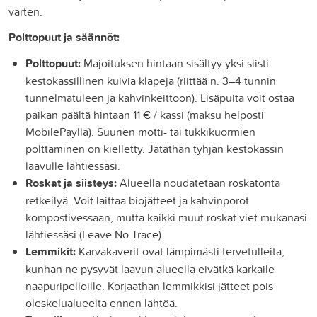
varten.
Polttopuut ja säännöt:
Polttopuut:
Majoituksen hintaan sisältyy yksi siisti
kestokassillinen kuivia klapeja (riittää n. 3–4 tunnin
tunnelmatuleen ja kahvinkeittoon). Lisäpuita voit ostaa
paikan päältä hintaan 11 € / kassi (maksu helposti
MobilePaylla). Suurien motti- tai tukkikuormien
polttaminen on kielletty. Jätäthän tyhjän kestokassin
laavulle lähtiessäsi.
Roskat ja siisteys:
Alueella noudatetaan roskatonta
retkeilyä. Voit laittaa biojätteet ja kahvinporot
kompostivessaan, mutta kaikki muut roskat viet mukanasi
lähtiessäsi (Leave No Trace).
Lemmikit:
Karvakaverit ovat lämpimästi tervetulleita,
kunhan ne pysyvät laavun alueella eivätkä karkaile
naapuripelloille. Korjaathan lemmikkisi jätteet pois
oleskelualueelta ennen lähtöä.