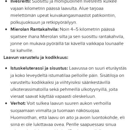
Ilvesreitti:
Suosittu ja monipuolinen Ilvesreitti kulkee
vajaan kilometrin päässä laavulta. Alue tarjoaa
mielettömän upeat kuivakangasmaastot patikointiin,
polkujuoksuun ja retkipyöräilyyn.
Mierolan Rantakahvila:
Noin 4–5 kilometrin päässä
sijaitsee ihana Mierolan silta ja sen suosittu rantakahvila,
jonne on mukava pyöräillä tai kävellä vaikkapa lounaalle
tai kahville.
Laavun varustelu ja kodikkuus:
Istuskeluterassi ja sisustus:
Laavussa on suuri eturäystäs
ja koko leveydeltä istumatilaa pelloille päin. Sisätiloja on
varusteltu kodikkaiksi ja viihtyisiksi säänkestävillä
ulkoterassimatoilla sekä pehmeillä ulkotyynyillä, joita
vieraat saavat käyttää vapaasti oleskeluun.
Verhot:
Voit sulkea laavun suuren aukon verhoilla
suojaamaan viimalta ja tuomaan näkösuojaa.
Huomioithan, että laavu on aito ja avoin luontokohde, eli
siinä ei ole lukittavaa ovea. Perille saapuessasi sinua