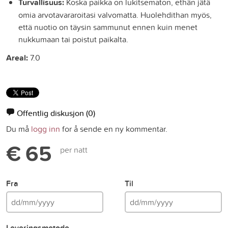
Turvallisuus:
Koska paikka on lukitsematon, ethän jätä
omia arvotavararoitasi valvomatta. Huolehdithan myös,
että nuotio on täysin sammunut ennen kuin menet
nukkumaan tai poistut paikalta.
Areal:
7.0
Offentlig diskusjon
(0)
Du må
logg inn
for å sende en ny kommentar.
€ 65
per natt
Fra
Til
Leveringsmetode