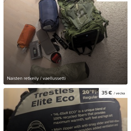
Naisten retkeily / vaellussetti
35 €
/ vecka