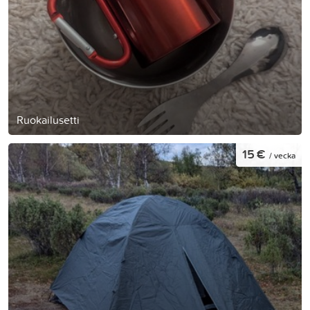
Ruokailusetti
15 €
/ vecka