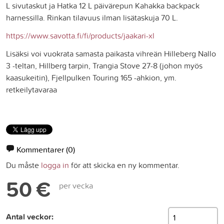
L sivutaskut ja Hatka 12 L päivärepun Kahakka backpack
harnessilla. Rinkan tilavuus ilman lisätaskuja 70 L.
https://www.savotta.fi/fi/products/jaakari-xl
Lisäksi voi vuokrata samasta paikasta vihreän Hilleberg Nallo
3 -teltan, Hillberg tarpin, Trangia Stove 27-8 (johon myös
kaasukeitin), Fjellpulken Touring 165 -ahkion, ym.
retkeilytavaraa
Kommentarer
(0)
Du måste
logga in
för att skicka en ny kommentar.
50 €
per vecka
Antal veckor: