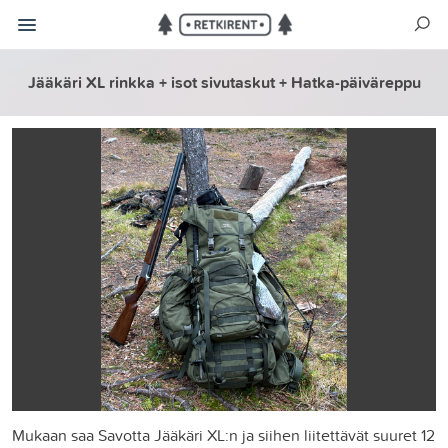
Jääkäri XL rinkka + isot sivutaskut + Hatka-päiväreppu
Mukaan saa Savotta Jääkäri XL:n ja siihen liitettävät suuret 12